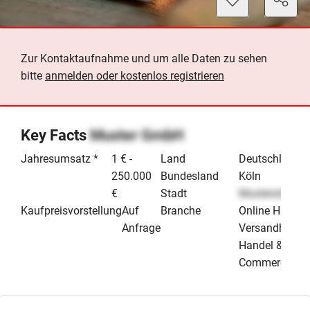
Zur Kontaktaufnahme und um alle Daten zu sehen
bitte
anmelden oder kostenlos registrieren
Key Facts
Muster GmbH
Jahresumsatz *
1 € -
Land
Deutschland
250.000
Bundesland
Köln
€
Stadt
Musterstadt
Kaufpreisvorstellung
Auf
Branche
Online Handel
Anfrage
Versandhande
Handel & E-
Commerce