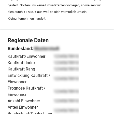
einer Nachfolgeregelung inklusive des vorhandenen
gestellt. Sollten uns keine Umsatzzahlen vorliegen, so weisen wir
Inventars und der digitalen Assets.
dies durch <1 Mio. € aus weil es sich vermutlich um ein
Kleinunternehmen handelt.
Regionale Daten
Bundesland:
Musterstadt
Kaufkraft/Einwohner
12345678910
Kaufkraft Index
12345678910
Kaufkraft Rang
12345678910
Entwicklung Kaufkraft /
12345678910
Einwohner
Prognose Kaufkraft /
12345678910
Einwohner
Anzahl Einwohner
12345678910
Anteil Einwohner
12345678910
Bundesland/Deutschland