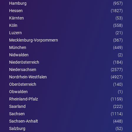
Hamburg
(957)
Hessen
(1827)
Kärnten
(53)
Köln
(558)
Luzern
(21)
Mecklenburg-Vorpommern
(367)
München
(449)
Nidwalden
(2)
Nieder­österreich
(184)
Niedersachsen
(2577)
Nordrhein-Westfalen
(4927)
Ober­österreich
(140)
Obwalden
(1)
Rheinland-Pfalz
(1159)
Saarland
(222)
Sachsen
(1114)
Sachsen-Anhalt
(448)
Salzburg
(52)