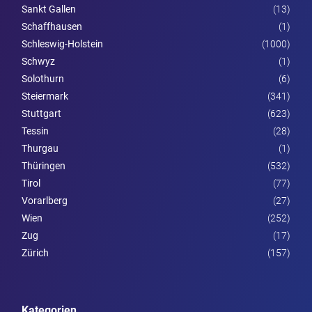
Sankt Gallen
(13)
Schaffhausen
(1)
Schleswig-Holstein
(1000)
Schwyz
(1)
Solothurn
(6)
Steier­mark
(341)
Stuttgart
(623)
Tessin
(28)
Thurgau
(1)
Thüringen
(532)
Tirol
(77)
Vorarl­berg
(27)
Wien
(252)
Zug
(17)
Zürich
(157)
Kategorien