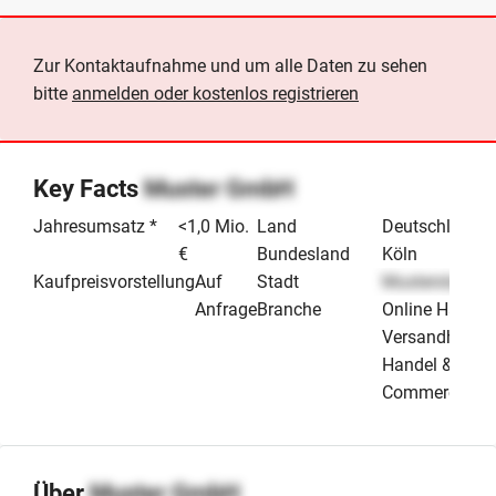
Zur Kontaktaufnahme und um alle Daten zu sehen
bitte
anmelden oder kostenlos registrieren
Key Facts
Muster GmbH
Jahresumsatz *
<1,0 Mio.
Land
Deutschland
€
Bundesland
Köln
Kaufpreisvorstellung
Auf
Stadt
Musterstadt
Anfrage
Branche
Online Handel
Versandhande
Handel & E-
Commerce
Über
Muster GmbH