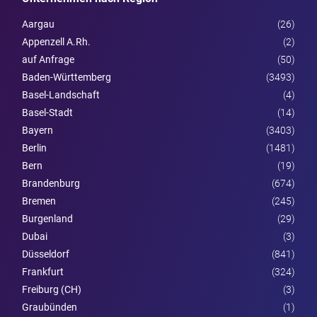
Aargau
(26)
Appenzell A.Rh.
(2)
auf Anfrage
(50)
Baden-Württemberg
(3493)
Basel-Landschaft
(4)
Basel-Stadt
(14)
Bayern
(3403)
Berlin
(1481)
Bern
(19)
Brandenburg
(674)
Bremen
(245)
Burgen­land
(29)
Dubai
(3)
Düsseldorf
(841)
Frankfurt
(324)
Freiburg (CH)
(3)
Graubünden
(1)