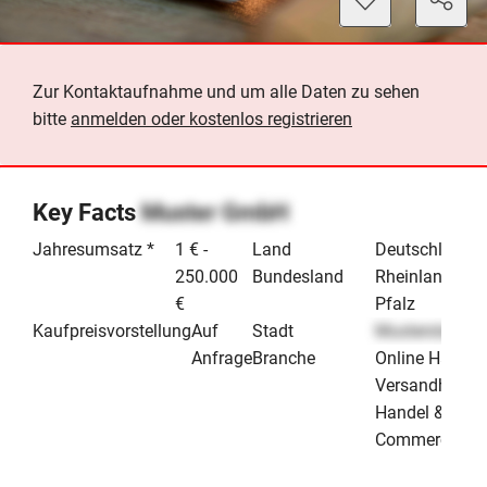
Zur Kontaktaufnahme und um alle Daten zu sehen
bitte
anmelden oder kostenlos registrieren
Key Facts
Muster GmbH
Jahresumsatz *
1 € -
Land
Deutschland
250.000
Bundesland
Rheinland-
€
Pfalz
Kaufpreisvorstellung
Auf
Stadt
Musterstadt
Anfrage
Branche
Online Handel
Versandhande
Handel & E-
Commerce