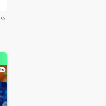
359
line