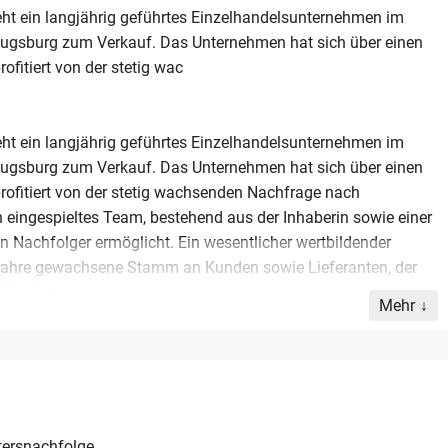
ht ein langjährig geführtes Einzelhandelsunternehmen im
ugsburg zum Verkauf. Das Unternehmen hat sich über einen
ofitiert von der stetig wac
ht ein langjährig geführtes Einzelhandelsunternehmen im
ugsburg zum Verkauf. Das Unternehmen hat sich über einen
profitiert von der stetig wachsenden Nachfrage nach
eingespieltes Team, bestehend aus der Inhaberin sowie einer
en Nachfolger ermöglicht. Ein wesentlicher wertbildender
 Jahre gewachsene Stamm an Kunden sowie Lieferanten, der
ebs bietet.
Mehr
 eine etablierte lokale Präsenz aus. Das Geschäftsmodell ist
wirtschaft zukunftsfähig aufgestellt. Die Übergabe erfolgt
re für Existenzgründer eine attraktive Einstiegsmöglichkeit in
tionsfähiges Unternehmen mit bestehenden Strukturen und
che betrieblichen Abläufe sind eingespielt, sodass eine
tersnachfolge