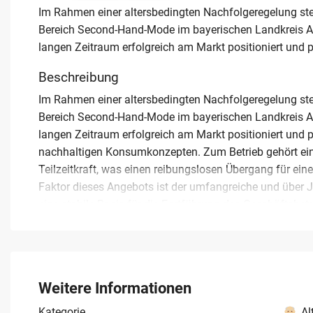
Im Rahmen einer altersbedingten Nachfolgeregelung ste
Bereich Second-Hand-Mode im bayerischen Landkreis A
langen Zeitraum erfolgreich am Markt positioniert und pr
Beschreibung
Im Rahmen einer altersbedingten Nachfolgeregelung ste
Bereich Second-Hand-Mode im bayerischen Landkreis A
langen Zeitraum erfolgreich am Markt positioniert und 
nachhaltigen Konsumkonzepten. Zum Betrieb gehört ein 
Teilzeitkraft, was einen reibungslosen Übergang für ein
Faktor dieses Angebots ist der umfangreiche und über
eine stabile Basis für die Fortführung des Geschäftsbetri
Der Standort im Landkreis Augsburg zeichnet sich durch
aufgrund der aktuellen Markttrends im Bereich Kreislauf
gegen eine geringe Kaufpreisvorstellung, was insbesonde
den Handel darstellt. Der Erwerber übernimmt ein funk
Weitere Informationen
einem gefestigten Netzwerk in der Region Bayern. Sämtli
Kategorie
Al