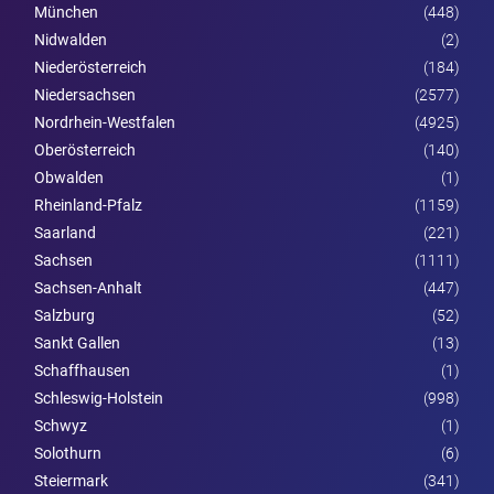
München
(448)
Nidwalden
(2)
Nieder­österreich
(184)
Niedersachsen
(2577)
Nordrhein-Westfalen
(4925)
Ober­österreich
(140)
Obwalden
(1)
Rheinland-Pfalz
(1159)
Saarland
(221)
Sachsen
(1111)
Sachsen-Anhalt
(447)
Salzburg
(52)
Sankt Gallen
(13)
Schaffhausen
(1)
Schleswig-Holstein
(998)
Schwyz
(1)
Solothurn
(6)
Steier­mark
(341)