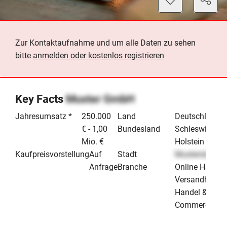
Zur Kontaktaufnahme und um alle Daten zu sehen
bitte
anmelden oder kostenlos registrieren
Key Facts
Muster GmbH
Jahresumsatz *
250.000
Land
Deutschland
€ - 1,00
Bundesland
Schleswig-
Mio. €
Holstein
Kaufpreisvorstellung
Auf
Stadt
Musterstadt
Anfrage
Branche
Online Handel
Versandhande
Handel & E-
Commerce