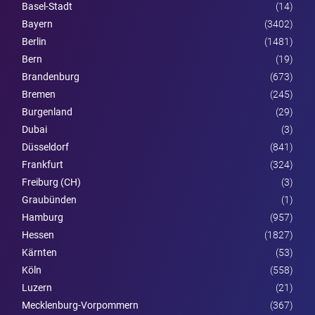
Basel-Stadt
(14)
Bayern
(3402)
Berlin
(1481)
Bern
(19)
Brandenburg
(673)
Bremen
(245)
Burgen­land
(29)
Dubai
(3)
Düsseldorf
(841)
Frankfurt
(324)
Freiburg (CH)
(3)
Graubünden
(1)
Hamburg
(957)
Hessen
(1827)
Kärnten
(53)
Köln
(558)
Luzern
(21)
Mecklenburg-Vorpommern
(367)