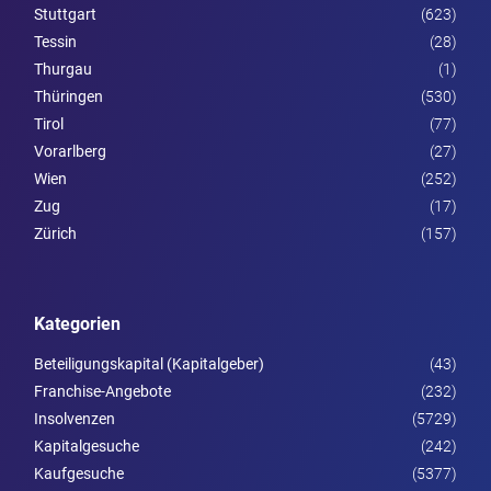
Stuttgart
(623)
Tessin
(28)
Thurgau
(1)
Thüringen
(530)
Tirol
(77)
Vorarl­berg
(27)
Wien
(252)
Zug
(17)
Zürich
(157)
Kategorien
Beteiligungskapital (Kapitalgeber)
(43)
Franchise-Angebote
(232)
Insolvenzen
(5729)
Kapitalgesuche
(242)
Kaufgesuche
(5377)