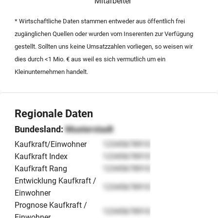
Mitarbeiter
eingeführte Marke in Schleswig-Holstein im Rahmen
einer Nachfolge übernehmen möchten. Der Verkauf
* Wirtschaftliche Daten stammen entweder aus öffentlich frei
beinhaltet sämtliche Shops, Designs und
zugänglichen Quellen oder wurden vom Inserenten zur Verfügung
Lagerbestände.
gestellt. Sollten uns keine Umsatzzahlen vorliegen, so weisen wir
dies durch <1 Mio. € aus weil es sich vermutlich um ein
Kleinunternehmen handelt.
Regionale Daten
Bundesland:
Musterstadt
Kaufkraft/Einwohner
12345678910
Kaufkraft Index
12345678910
Kaufkraft Rang
12345678910
Entwicklung Kaufkraft /
12345678910
Einwohner
Prognose Kaufkraft /
12345678910
Einwohner