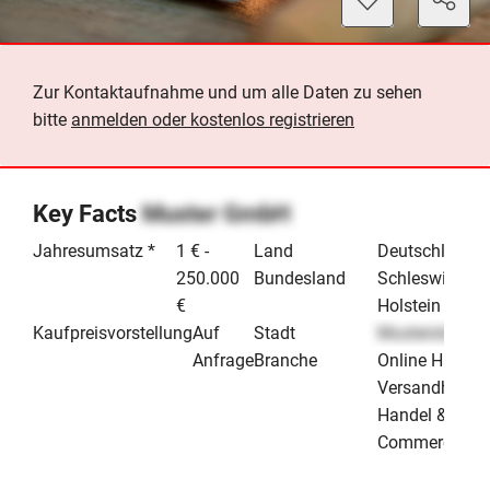
Zur Kontaktaufnahme und um alle Daten zu sehen
bitte
anmelden oder kostenlos registrieren
Key Facts
Muster GmbH
Jahresumsatz *
1 € -
Land
Deutschland
250.000
Bundesland
Schleswig-
€
Holstein
Kaufpreisvorstellung
Auf
Stadt
Musterstadt
Anfrage
Branche
Online Handel
Versandhande
Handel & E-
Commerce