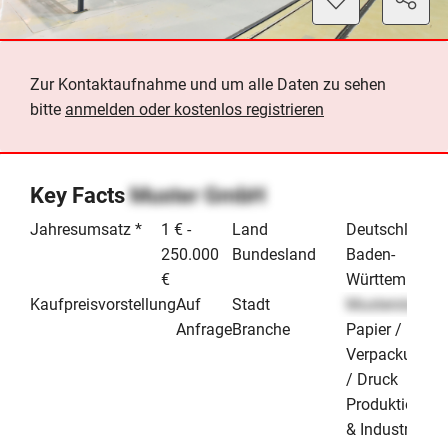
Zur Kontaktaufnahme und um alle Daten zu sehen
bitte
anmelden oder kostenlos registrieren
Key Facts
Muster GmbH
Jahresumsatz *
1 € -
Land
Deutschland
250.000
Bundesland
Baden-
€
Württemberg
Kaufpreisvorstellung
Auf
Stadt
Musterstadt
Anfrage
Branche
Papier /
Verpackung
/ Druck
Produktion
& Industrie