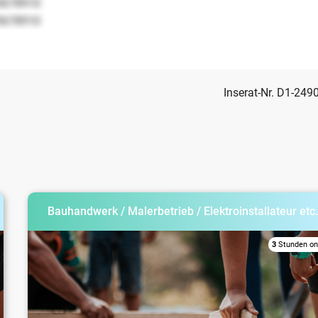
5678910
5678910
Inserat-Nr. D1-249
Bauhandwerk / Malerbetrieb / Elektroinstallateur etc
3
Stunden on