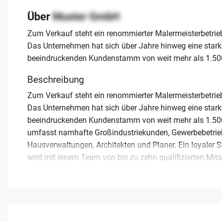
Über
Muster GmbH
Zum Verkauf steht ein renommierter Malermeisterbetrie
Das Unternehmen hat sich über Jahre hinweg eine starke
beeindruckenden Kundenstamm von weit mehr als 1.500
Beschreibung
Zum Verkauf steht ein renommierter Malermeisterbetrie
Das Unternehmen hat sich über Jahre hinweg eine starke
beeindruckenden Kundenstamm von weit mehr als 1.500 K
umfasst namhafte Großindustriekunden, Gewerbebetrieb
Hausverwaltungen, Architekten und Planer. Ein loyaler 
wird mit einem Team von bis zu zehn qualifizierten Mita
technische Ausstattung ist auf einem modernen Stand
Arbeitsgeräten auch eigenen Gerüstbau, was eine hohe Fl
stabilen Umsatz zwischen 250.000 und 1.000.000 Euro b
Nachfolger oder ein bestehendes Unternehmen zur Expan
Nachfolgeplanung, um die Kontinuität für die langjähr