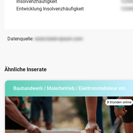
Insolvenzhäufigkeit
1234
Entwicklung Insolvenzhäufigkeit
1234
Datenquelle:
www.lorem-ipsum.com
Ähnliche Inserate
Bauhandwerk / Malerbetrieb / Elektroinstallateur etc.
3
Stunden online