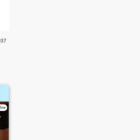
037
.
line