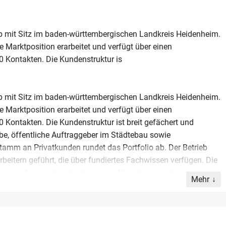
b mit Sitz im baden-württembergischen Landkreis Heidenheim.
 Marktposition erarbeitet und verfügt über einen
 Kontakten. Die Kundenstruktur is
b mit Sitz im baden-württembergischen Landkreis Heidenheim.
 Marktposition erarbeitet und verfügt über einen
ontakten. Die Kundenstruktur ist breit gefächert und
e, öffentliche Auftraggeber im Städtebau sowie
Stamm an Privatkunden rundet das Portfolio ab. Der Betrieb
rbeitern geführt, die über fundiertes Fachwissen verfügen. Die
 und umfasst neben hochwertigen Maschinen und
Mehr
exibilität bei der Projektausführung ermöglicht. Mit einem
ietet dieser Handwerksbetrieb eine ideale Grundlage für einen
sion. Die Übergabe erfolgt im Rahmen einer geregelten
igen Kundenbeziehungen und die Belegschaft am Standort in