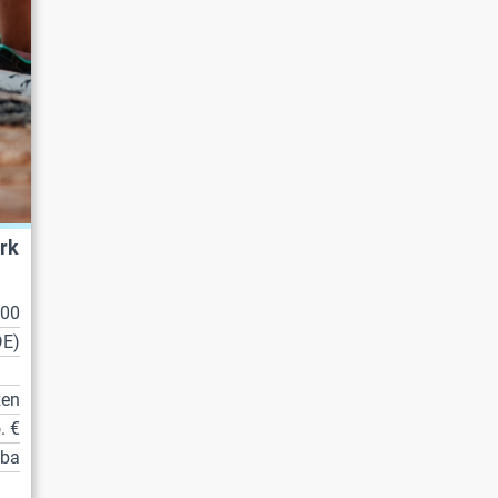
rk
100
DE)
zen
. €
tba