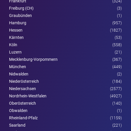
Frankfurt
(324)
Freiburg (CH)
(3)
Graubünden
(1)
Hamburg
(957)
Hessen
(1827)
Kärnten
(53)
Köln
(558)
Luzern
(21)
Mecklenburg-Vorpommern
(367)
München
(449)
Nidwalden
(2)
Nieder­österreich
(184)
Niedersachsen
(2577)
Nordrhein-Westfalen
(4927)
Ober­österreich
(140)
Obwalden
(1)
Rheinland-Pfalz
(1159)
Saarland
(221)