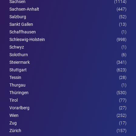
Sachsen
(1114)
Sachsen-Anhalt
(447)
Salzburg
(52)
Sankt Gallen
(13)
Schaffhausen
(1)
Schleswig-Holstein
(998)
Schwyz
(1)
Solothurn
(6)
Steier­mark
(341)
Stuttgart
(623)
Tessin
(28)
Thurgau
(1)
Thüringen
(530)
Tirol
(77)
Vorarl­berg
(27)
Wien
(252)
Zug
(17)
Zürich
(157)