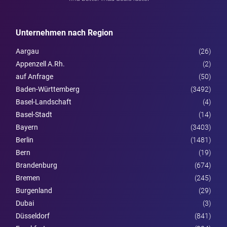
Unternehmen nach Region
Aargau
(26)
Appenzell A.Rh.
(2)
auf Anfrage
(50)
Baden-Württemberg
(3492)
Basel-Landschaft
(4)
Basel-Stadt
(14)
Bayern
(3403)
Berlin
(1481)
Bern
(19)
Brandenburg
(674)
Bremen
(245)
Burgen­land
(29)
Dubai
(3)
Düsseldorf
(841)