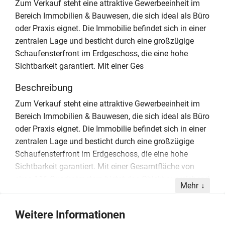
Zum Verkauf steht eine attraktive Gewerbeeinheit im
Bereich Immobilien & Bauwesen, die sich ideal als Büro
oder Praxis eignet. Die Immobilie befindet sich in einer
zentralen Lage und besticht durch eine großzügige
Schaufensterfront im Erdgeschoss, die eine hohe
Sichtbarkeit garantiert. Mit einer Ges
Beschreibung
Zum Verkauf steht eine attraktive Gewerbeeinheit im
Bereich Immobilien & Bauwesen, die sich ideal als Büro
oder Praxis eignet. Die Immobilie befindet sich in einer
zentralen Lage und besticht durch eine großzügige
Schaufensterfront im Erdgeschoss, die eine hohe
Sichtbarkeit garantiert. Mit einer Gesamtfläche von
circa 116 Quadratmetern bietet das Objekt ausreichend
Mehr
Raum für verschiedene Dienstleistungskonzepte oder
medizinische Fachrichtungen. Das im Jahr 1956
Weitere Informationen
errichtete Gebäude ist gepflegt und verfügt über einen