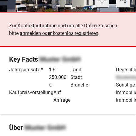
Zur Kontaktaufnahme und um alle Daten zu sehen
bitte
anmelden oder kostenlos registrieren
Key Facts
Muster GmbH
Jahresumsatz *
1 € -
Land
Deutschl
250.000
Stadt
Musterst
€
Branche
Sonstige
Kaufpreisvorstellung
Auf
Immobili
Anfrage
Immobili
Über
Muster GmbH