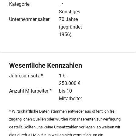
barrierefreien Zugang, was den Komfort für Kunden
Kategorie
📌
und Patienten gleichermaßen erhöht. Ein zusätzlicher
Sonstiges
Kellerraum bietet praktischen Stauraum. Diese
Unternehmensalter
70 Jahre
Immobilie stellt eine hervorragende Gelegenheit für
(gegründet
Unternehmer dar, die ein Objekt für ihre berufliche
1956)
Tätigkeit kaufen möchten oder eine nachhaltige
Investition suchen. Die zentrale Lage und die
funktionale Aufteilung machen diese Einheit zu einer
erstklassigen Option für eine Nachfolge oder
Wesentliche Kennzahlen
Neugründung. Der Kaufpreis für dieses Objekt beträgt
Jahresumsatz *
1 € -
245.000 Euro zuzüglich einer marktüblichen Provision.
250.000 €
Interessenten finden hier eine solide Basis für ihre
Anzahl Mitarbeiter *
bis 10
geschäftliche Zukunft in einem etablierten Umfeld.
Mitarbeiter
* Wirtschaftliche Daten stammen entweder aus öffentlich frei
zugänglichen Quellen oder wurden vom Inserenten zur Verfügung
gestellt. Sollten uns keine Umsatzzahlen vorliegen, so weisen wir
dies durch <1 Mio. € aus weil es sich vermutlich um ein