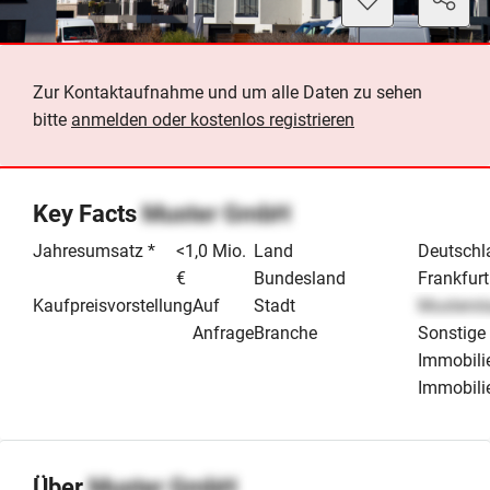
Zur Kontaktaufnahme und um alle Daten zu sehen
bitte
anmelden oder kostenlos registrieren
Key Facts
Muster GmbH
Jahresumsatz *
<1,0 Mio.
Land
Deutschl
€
Bundesland
Frankfurt
Kaufpreisvorstellung
Auf
Stadt
Musterst
Anfrage
Branche
Sonstige
Immobili
Immobili
Über
Muster GmbH