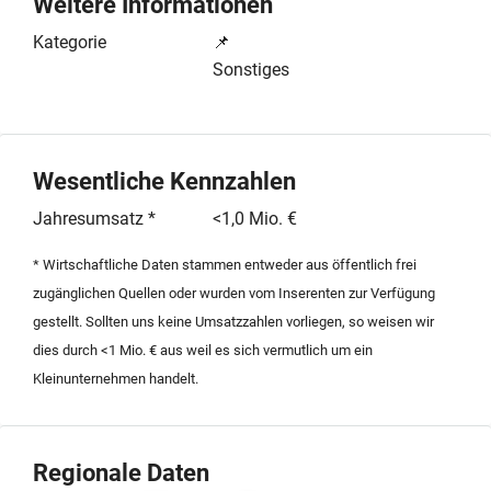
Weitere Informationen
die ein einzigartiges Ambiente schaffen. Ein
wesentlicher Bestandteil des Angebots ist der
Kategorie
📌
langfristige und attraktive Hauptmietvertrag, der dem
Sonstiges
künftigen Betreiber eine hohe Planungssicherheit
sowie ein vorteilhaftes Preis-Leistungs-Verhältnis an
diesem exklusiven Standort garantiert.
Wesentliche Kennzahlen
Die Nutzungsmöglichkeiten der Fläche sind äußerst
vielseitig und decken sowohl gewerbliche als auch
Jahresumsatz *
<1,0 Mio. €
private Konzepte ab. Aufgrund der baulichen
* Wirtschaftliche Daten stammen entweder aus öffentlich frei
Gegebenheiten eignet sich das Objekt ideal als
zugänglichen Quellen oder wurden vom Inserenten zur Verfügung
exklusives Weinlager, hochwertiger Lagerraum oder für
gestellt. Sollten uns keine Umsatzzahlen vorliegen, so weisen wir
repräsentative gewerbliche Zwecke. Durch die
dies durch <1 Mio. € aus weil es sich vermutlich um ein
Kernsanierung und die detaillierte technische
Kleinunternehmen handelt.
Vorausplanung ist die Fläche sofort einsatzbereit.
Dieses Angebot richtet sich an Interessenten, die ein
Alleinstellungsmerkmal im Frankfurter
Immobilienmarkt suchen und von einer bereits
Regionale Daten