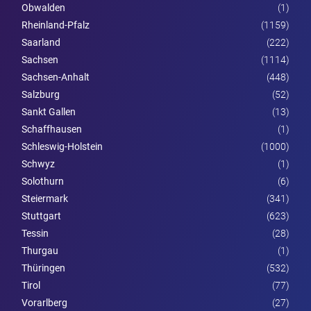
Obwalden
(1)
Rheinland-Pfalz
(1159)
Saarland
(222)
Sachsen
(1114)
Sachsen-Anhalt
(448)
Salzburg
(52)
Sankt Gallen
(13)
Schaffhausen
(1)
Schleswig-Holstein
(1000)
Schwyz
(1)
Solothurn
(6)
Steier­mark
(341)
Stuttgart
(623)
Tessin
(28)
Thurgau
(1)
Thüringen
(532)
Tirol
(77)
Vorarl­berg
(27)