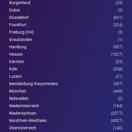
Burgen­land
(29)
Dubai
(3)
Düsseldorf
(841)
Frankfurt
(324)
Freiburg (CH)
(3)
Graubünden
(1)
Hamburg
(957)
Hessen
(1827)
Kärnten
(53)
Köln
(558)
Luzern
(21)
Mecklenburg-Vorpommern
(367)
München
(449)
Nidwalden
(2)
Nieder­österreich
(184)
Niedersachsen
(2577)
Nordrhein-Westfalen
(4927)
Ober­österreich
(140)