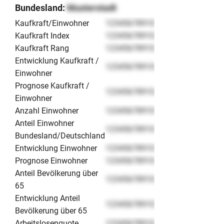
fertiggestellten, hochwertigen Infrastruktur profitieren
Bundesland:
Musterstadt
möchten.
Kaufkraft/Einwohner
12345678910
Kaufkraft Index
12345678910
Kaufkraft Rang
12345678910
Entwicklung Kaufkraft /
12345678910
Einwohner
Prognose Kaufkraft /
12345678910
Einwohner
Anzahl Einwohner
12345678910
Anteil Einwohner
12345678910
Bundesland/Deutschland
Entwicklung Einwohner
12345678910
Prognose Einwohner
12345678910
Anteil Bevölkerung über
12345678910
65
Entwicklung Anteil
12345678910
Bevölkerung über 65
Arbeitslosenquote
12345678910