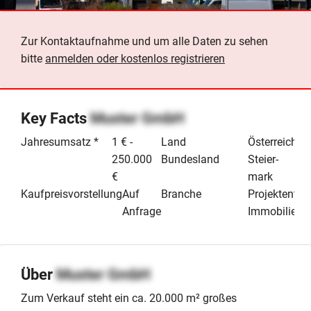
Zur Kontaktaufnahme und um alle Daten zu sehen
bitte
anmelden oder kostenlos registrieren
Key Facts
Muster GmbH
Jahresumsatz *
1 € -
Land
Österreich
250.000
Bundesland
Steier­
€
mark
Kaufpreisvorstellung
Auf
Branche
Projektentwi
Anfrage
Immobilien
Über
Muster GmbH
Zum Verkauf steht ein ca. 20.000 m² großes