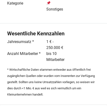
Bauwesen attraktiv macht. Die Region Steiermark ist
Kategorie
als Destination für Wanderer, Radfahrer sowie
Sonstiges
Liebhaber von Natur, Wein und regionaler Kulinarik
etabliert und sichert eine kontinuierliche Nachfrage.
Wer ein Unternehmen kaufen oder in touristische
Infrastruktur investieren möchte, findet hier eine solide
Wesentliche Kennzahlen
Basis mit hohem Entwicklungspotenzial. Das Angebot
Jahresumsatz *
1 € -
richtet sich an Projektentwickler oder Betreiber, die im
250.000 €
Rahmen einer Nachfolge oder Neuausrichtung
Anzahl Mitarbeiter *
bis 10
expandieren möchten. Der Erwerb erfolgt gegen einen
Mitarbeiter
Kaufpreis von 1,248 Mio. Euro zuzüglich einer
Käuferprovision. Detaillierte Unterlagen zu diesem zu
* Wirtschaftliche Daten stammen entweder aus öffentlich frei
verkaufenden Grundstück werden nach einer
zugänglichen Quellen oder wurden vom Inserenten zur Verfügung
qualifizierten Anfrage zur Verfügung gestellt.
gestellt. Sollten uns keine Umsatzzahlen vorliegen, so weisen wir
dies durch <1 Mio. € aus weil es sich vermutlich um ein
Kleinunternehmen handelt.