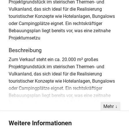
Projektgrundstück im steirischen Thermen- und
Vulkanland, das sich ideal für die Realisierung
touristischer Konzepte wie Hotelanlagen, Bungalows
oder Campingplätze eignet. Ein rechtskräftiger
Bebauungsplan liegt bereits vor, was eine zeitnahe
Projektumsetzu
Beschreibung
Zum Verkauf steht ein ca. 20.000 m² großes
Projektgrundstück im steirischen Thermen- und
Vulkanland, das sich ideal für die Realisierung
touristischer Konzepte wie Hotelanlagen, Bungalows
oder Campingplätze eignet. Ein rechtskräftiger
Bebauungsplan liegt bereits vor, was eine zeitnahe
Projektumsetzung ermöglicht. Die Lage zeichnet sich
Mehr
durch die unmittelbare Nähe zu einer weitläufigen
Sport- und Erholungsanlage aus, was das Areal
Weitere Informationen
besonders für Investoren im Bereich Immobilien und