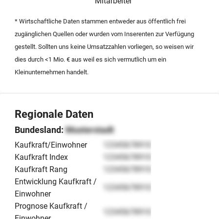
und strebt einen sachlichen Austausch über die
Mitarbeiter
künftige Ausrichtung an. Das Angebot richtet sich an
* Wirtschaftliche Daten stammen entweder aus öffentlich frei
Kapitalgeber, die in ein bestehendes Software-Business
zugänglichen Quellen oder wurden vom Inserenten zur Verfügung
mit validierten Produkten investieren möchten.
gestellt. Sollten uns keine Umsatzzahlen vorliegen, so weisen wir
dies durch <1 Mio. € aus weil es sich vermutlich um ein
Kleinunternehmen handelt.
Regionale Daten
Bundesland:
Musterstadt
Kaufkraft/Einwohner
12345678910
Kaufkraft Index
12345678910
Kaufkraft Rang
12345678910
Entwicklung Kaufkraft /
12345678910
Einwohner
Prognose Kaufkraft /
12345678910
Einwohner