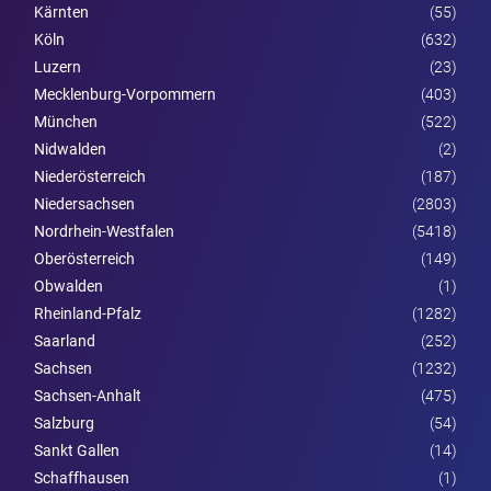
Kärnten
(55)
Köln
(632)
Luzern
(23)
Mecklenburg-Vorpommern
(403)
München
(522)
Nidwalden
(2)
Nieder­österreich
(187)
Niedersachsen
(2803)
Nordrhein-Westfalen
(5418)
Ober­österreich
(149)
Obwalden
(1)
Rheinland-Pfalz
(1282)
Saarland
(252)
Sachsen
(1232)
Sachsen-Anhalt
(475)
Salzburg
(54)
Sankt Gallen
(14)
Schaffhausen
(1)