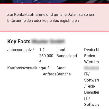
Zur Kontaktaufnahme und um alle Daten zu sehen
bitte
anmelden oder kostenlos registrieren
Key Facts
Muster GmbH
Jahresumsatz *
1 € -
Land
Deutschland
250.000
Bundesland
Baden-
€
Württemberg
Kaufpreisvorstellung
Auf
Stadt
Musterstadt
Anfrage
Branche
IT-/
Software-
/Tech-
Dienstleister
IT /
Software &