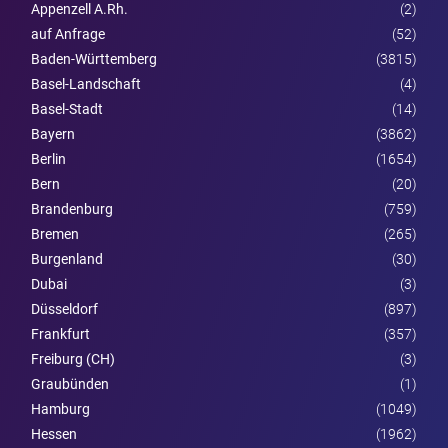
Appenzell A.Rh.
(2)
auf Anfrage
(52)
Baden-Württemberg
(3815)
Basel-Landschaft
(4)
Basel-Stadt
(14)
Bayern
(3862)
Berlin
(1654)
Bern
(20)
Brandenburg
(759)
Bremen
(265)
Burgen­land
(30)
Dubai
(3)
Düsseldorf
(897)
Frankfurt
(357)
Freiburg (CH)
(3)
Graubünden
(1)
Hamburg
(1049)
Hessen
(1962)