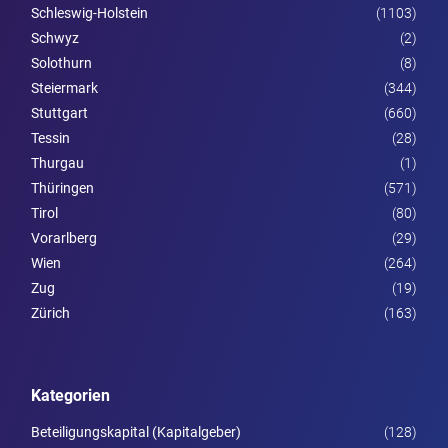
Schleswig-Holstein
(1103)
Schwyz
(2)
Solothurn
(8)
Steier­mark
(344)
Stuttgart
(660)
Tessin
(28)
Thurgau
(1)
Thüringen
(571)
Tirol
(80)
Vorarl­berg
(29)
Wien
(264)
Zug
(19)
Zürich
(163)
Kategorien
Beteiligungskapital (Kapitalgeber)
(128)