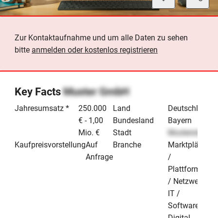
Zur Kontaktaufnahme und um alle Daten zu sehen
bitte
anmelden oder kostenlos registrieren
Key Facts
Muster GmbH
Jahresumsatz *
250.000
Land
Deutschland
€ - 1,00
Bundesland
Bayern
Mio. €
Stadt
Musterstadt
Kaufpreisvorstellung
Auf
Branche
Marktplätze
Anfrage
/
Plattformen
/ Netzwerke
IT /
Software &
Digital