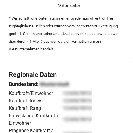
technologische Lösung ohne die Notwendigkeit eigener
Mitarbeiter
Onlineshops. Der Markteintritt ist nach Abschluss der
aktuellen Testphase für das vierte Quartal 2025
* Wirtschaftliche Daten stammen entweder aus öffentlich frei
geplant.
zugänglichen Quellen oder wurden vom Inserenten zur Verfügung
gestellt. Sollten uns keine Umsatzzahlen vorliegen, so weisen wir
dies durch <1 Mio. € aus weil es sich vermutlich um ein
Kleinunternehmen handelt.
Regionale Daten
Bundesland:
Musterstadt
Kaufkraft/Einwohner
12345678910
Kaufkraft Index
12345678910
Kaufkraft Rang
12345678910
Entwicklung Kaufkraft /
12345678910
Einwohner
Prognose Kaufkraft /