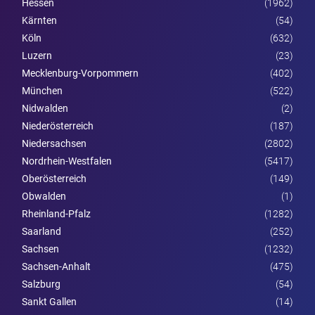
Hessen
(1962)
Kärnten
(54)
Köln
(632)
Luzern
(23)
Mecklenburg-Vorpommern
(402)
München
(522)
Nidwalden
(2)
Nieder­österreich
(187)
Niedersachsen
(2802)
Nordrhein-Westfalen
(5417)
Ober­österreich
(149)
Obwalden
(1)
Rheinland-Pfalz
(1282)
Saarland
(252)
Sachsen
(1232)
Sachsen-Anhalt
(475)
Salzburg
(54)
Sankt Gallen
(14)