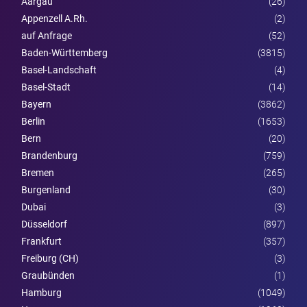
Aargau
(26)
Appenzell A.Rh.
(2)
auf Anfrage
(52)
Baden-Württemberg
(3815)
Basel-Landschaft
(4)
Basel-Stadt
(14)
Bayern
(3862)
Berlin
(1653)
Bern
(20)
Brandenburg
(759)
Bremen
(265)
Burgen­land
(30)
Dubai
(3)
Düsseldorf
(897)
Frankfurt
(357)
Freiburg (CH)
(3)
Graubünden
(1)
Hamburg
(1049)