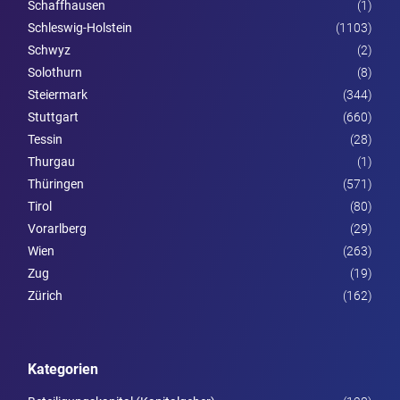
Schaffhausen
(1)
Schleswig-Holstein
(1103)
Schwyz
(2)
Solothurn
(8)
Steier­mark
(344)
Stuttgart
(660)
Tessin
(28)
Thurgau
(1)
Thüringen
(571)
Tirol
(80)
Vorarl­berg
(29)
Wien
(263)
Zug
(19)
Zürich
(162)
Kategorien