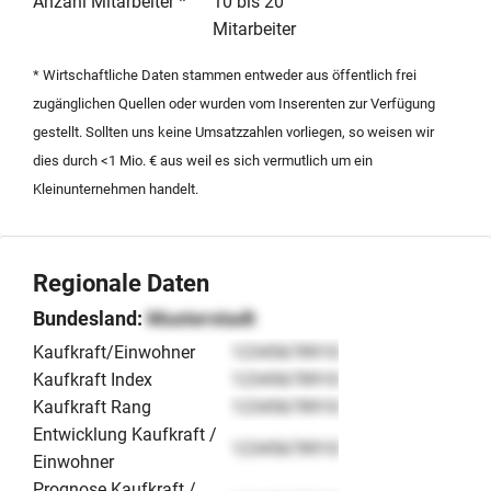
von Stammaktien bis zu einer Höhe von 50 Prozent
Anzahl Mitarbeiter *
10 bis 20
oder stille Beteiligungen mit attraktiver Verzinsung. Der
Mitarbeiter
Standort in der Metropolregion Berlin bietet hierfür
* Wirtschaftliche Daten stammen entweder aus öffentlich frei
exzellente Rahmenbedingungen. Das Angebot richtet
zugänglichen Quellen oder wurden vom Inserenten zur Verfügung
sich an strategische Partner oder Investoren, die das
gestellt. Sollten uns keine Umsatzzahlen vorliegen, so weisen wir
bestehende Geschäftsmodell gemeinsam mit dem
dies durch <1 Mio. € aus weil es sich vermutlich um ein
erfahrenen Team weiterentwickeln möchten.
Kleinunternehmen handelt.
Regionale Daten
Bundesland:
Musterstadt
Kaufkraft/Einwohner
12345678910
Kaufkraft Index
12345678910
Kaufkraft Rang
12345678910
Entwicklung Kaufkraft /
12345678910
Einwohner
Prognose Kaufkraft /