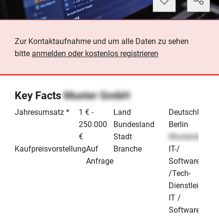
Zur Kontaktaufnahme und um alle Daten zu sehen
bitte
anmelden oder kostenlos registrieren
Key Facts
Muster GmbH
Jahresumsatz *
1 € -
Land
Deutschland
250.000
Bundesland
Berlin
€
Stadt
Musterstadt
Kaufpreisvorstellung
Auf
Branche
IT-/
Anfrage
Software-
/Tech-
Dienstleister
IT /
Software &