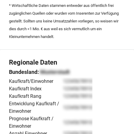
sich an strategische Investoren oder qualifizierte
* Wirtschaftliche Daten stammen entweder aus öffentlich frei
Führungspersönlichkeiten aus der IT-Branche, die ein
zugänglichen Quellen oder wurden vom Inserenten zur Verfügung
profitables Unternehmen in einer wirtschaftsstarken
gestellt. Sollten uns keine Umsatzzahlen vorliegen, so weisen wir
Region übernehmen und aktiv weiterentwickeln
dies durch <1 Mio. € aus weil es sich vermutlich um ein
möchten.
Kleinunternehmen handelt.
Regionale Daten
Bundesland:
Musterstadt
Kaufkraft/Einwohner
12345678910
Kaufkraft Index
12345678910
Kaufkraft Rang
12345678910
Entwicklung Kaufkraft /
12345678910
Einwohner
Prognose Kaufkraft /
12345678910
Einwohner
Anzahl Einwohner
12345678910