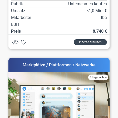
Rubrik
Unternehmen kaufen
Umsatz
<1,0 Mio. €
Mitarbeiter
tba
EBIT
Preis
8.740 €
Inserat aufrufen
Marktplätze / Plattformen / Netzwerke
5
Tage online