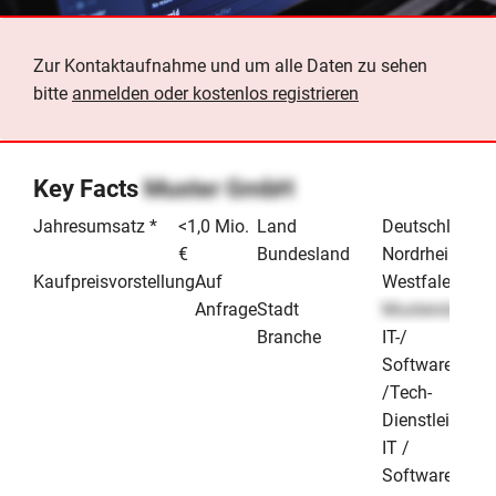
Zur Kontaktaufnahme und um alle Daten zu sehen
bitte
anmelden oder kostenlos registrieren
Key Facts
Muster GmbH
Jahresumsatz *
<1,0 Mio.
Land
Deutschland
€
Bundesland
Nordrhein-
Kaufpreisvorstellung
Auf
Westfalen
Anfrage
Stadt
Musterstadt
Branche
IT-/
Software-
/Tech-
Dienstleister
IT /
Software &