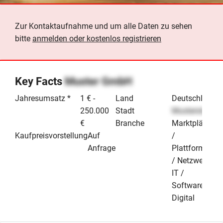
Zur Kontaktaufnahme und um alle Daten zu sehen
bitte
anmelden oder kostenlos registrieren
Key Facts
Muster GmbH
Jahresumsatz *
1 € -
Land
Deutschland
250.000
Stadt
Musterstadt
€
Branche
Marktplätze
Kaufpreisvorstellung
Auf
/
Anfrage
Plattformen
/ Netzwerke
IT /
Software &
Digital