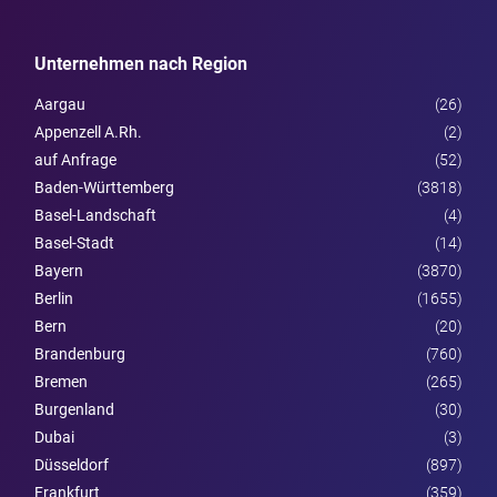
Unternehmen nach Region
Aargau
(26)
Appenzell A.Rh.
(2)
auf Anfrage
(52)
Baden-Württemberg
(3818)
Basel-Landschaft
(4)
Basel-Stadt
(14)
Bayern
(3870)
Berlin
(1655)
Bern
(20)
Brandenburg
(760)
Bremen
(265)
Burgen­land
(30)
Dubai
(3)
Düsseldorf
(897)
Frankfurt
(359)