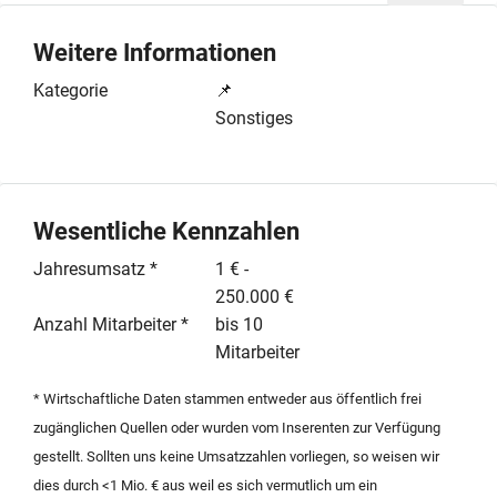
durch diverse digitale Kanaele, darunter klassische
Werbe- und Anzeigenschaltungen sowie bestehende
Weitere Informationen
Affiliate-Partnerschaften mit namhaften Software-
Unternehmen. Zusaetzliche Erloese werden durch
Kategorie
📌
Sponsoring und bezahlte Experten-Reviews erzielt. Mit
Sonstiges
einem Team von bis zu zehn Mitarbeitern bietet das
Objekt eine skalierbare Basis fuer Investoren, die in den
digitalen Nischenmarkt fuer Software-Distribution
einsteigen moechten. Der Fokus liegt auf der Content-
Wesentliche Kennzahlen
Entwicklung und der Reichweitenmaximierung durch
Jahresumsatz *
1 € -
gezielte Marketingmassnahmen. Die Akquisition
250.000 €
umfasst die gesamte Plattformtechnologie sowie die
Anzahl Mitarbeiter *
bis 10
bestehenden Kooperationen. Diese Nachfolgeregelung
Mitarbeiter
bietet eine kosteneffiziente Einstiegsmoeglichkeit in ein
profitables Online-Segment mit bereits validierten
* Wirtschaftliche Daten stammen entweder aus öffentlich frei
Einnahmequellen und einer nutzerfreundlichen
zugänglichen Quellen oder wurden vom Inserenten zur Verfügung
Oberflaeche. Detaillierte Konzepte und Kennzahlen
gestellt. Sollten uns keine Umsatzzahlen vorliegen, so weisen wir
koennen nach einer ersten Kontaktaufnahme zur
dies durch <1 Mio. € aus weil es sich vermutlich um ein