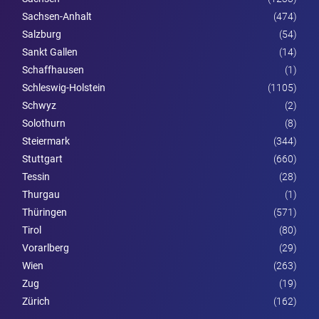
Sachsen-Anhalt
(474)
Salzburg
(54)
Sankt Gallen
(14)
Schaffhausen
(1)
Schleswig-Holstein
(1105)
Schwyz
(2)
Solothurn
(8)
Steier­mark
(344)
Stuttgart
(660)
Tessin
(28)
Thurgau
(1)
Thüringen
(571)
Tirol
(80)
Vorarl­berg
(29)
Wien
(263)
Zug
(19)
Zürich
(162)