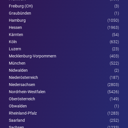
Freiburg (CH)
(3)
Graubünden
(1)
Hamburg
(1050)
Hessen
(1963)
Kärnten
(54)
Köln
(632)
Luzern
(23)
Mecklenburg-Vorpommern
(403)
München
(522)
Nidwalden
(2)
Nieder­österreich
(187)
Niedersachsen
(2803)
Nordrhein-Westfalen
(5426)
Ober­österreich
(149)
Obwalden
(1)
Rheinland-Pfalz
(1283)
Saarland
(252)
Sachsen
(1233)