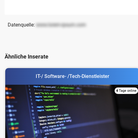
Datenquelle:
www.lorem-ipsum.com
Ähnliche Inserate
IT-/ Software- /Tech-Dienstleister
4
Tage online