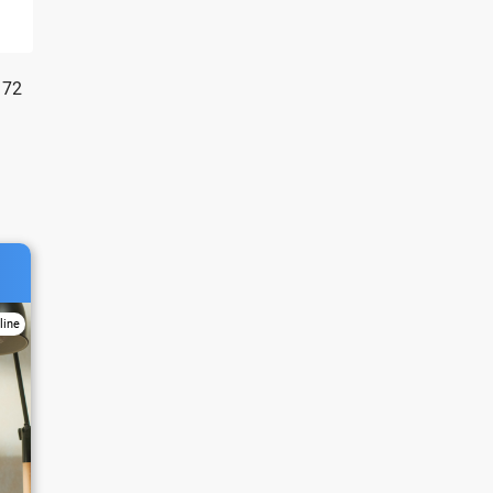
172
line