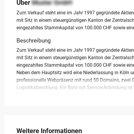
Über
Muster GmbH
Zum Verkauf steht eine im Jahr 1997 gegründete Aktien
mit Sitz in einem steuergünstigen Kanton der Zentralsc
eingezahltes Stammkapital von 100.000 CHF sowie eine
Beschreibung
Zum Verkauf steht eine im Jahr 1997 gegründete Aktien
mit Sitz in einem steuergünstigen Kanton der Zentralsc
eingezahltes Stammkapital von 100.000 CHF sowie eine 
Neben dem Hauptsitz wird eine Niederlassung in Köln unt
professionelle Webpräsenz mit rund 50 Domains, zwei G
Logistikabwicklung. Ein Büro mit Service-Anbindung ist
Übernahme optional gestaltet werden kann. Zum Anlag
vertragliche Gestaltung im Rahmen der Transaktion abgest
Bankguthaben, Forderungen und Verbindlichkeiten sind
Erwerber über. Der Verkauf erfolgt zur Regelung der Nac
250.000 CHF grundsätzlich möglich ist.
Weitere Informationen