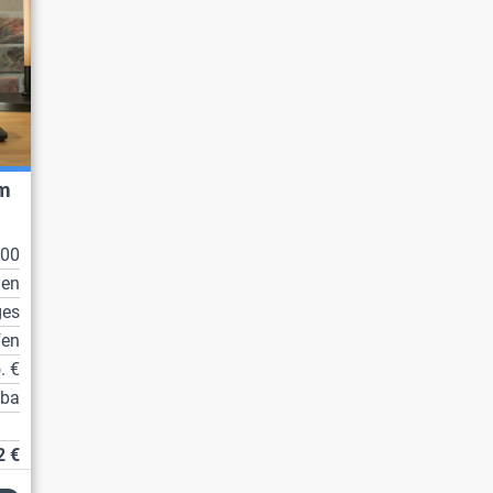
im
100
ien
ges
fen
. €
tba
2 €