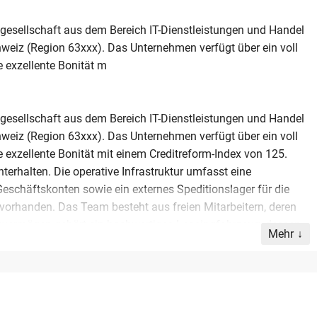
gesellschaft aus dem Bereich IT-Dienstleistungen und Handel
hweiz (Region 63xxx). Das Unternehmen verfügt über ein voll
 exzellente Bonität m
gesellschaft aus dem Bereich IT-Dienstleistungen und Handel
hweiz (Region 63xxx). Das Unternehmen verfügt über ein voll
exzellente Bonität mit einem Creditreform-Index von 125.
erhalten. Die operative Infrastruktur umfasst eine
eschäftskonten sowie ein externes Speditionslager für die
 vorhanden. Das Team besteht aus freien Mitarbeitern, deren
evermögen gehört ein hochwertiges Leasingfahrzeug, dessen
Mehr
immt wird. Die finanzielle Situation ist stabil;
 ausgeglichen. Ein vorhandenes Steuerguthaben geht auf den
hfolge, wobei eine Käuferfinanzierung für den Kaufpreis von