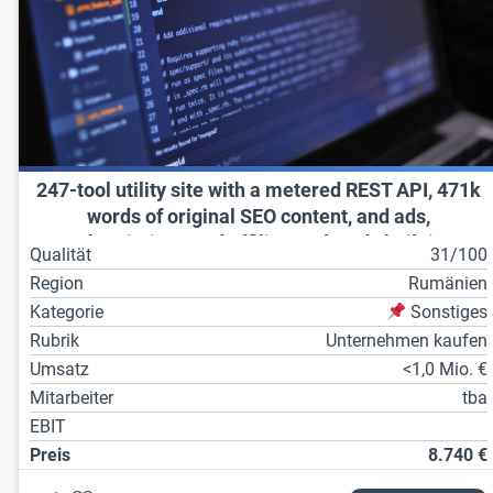
247-tool utility site with a metered REST API, 471k
words of original SEO content, and ads,
subscriptions and affiliates already built in.
Qualität
31/100
Region
Rumänien
Kategorie
Sonstiges
Rubrik
Unternehmen kaufen
Umsatz
<1,0 Mio. €
Mitarbeiter
tba
EBIT
Preis
8.740 €