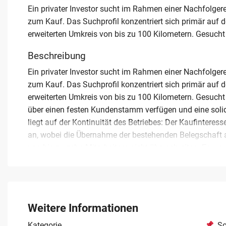
Ein privater Investor sucht im Rahmen einer Nachfolge
zum Kauf. Das Suchprofil konzentriert sich primär auf 
erweiterten Umkreis von bis zu 100 Kilometern. Gesucht
Beschreibung
Ein privater Investor sucht im Rahmen einer Nachfolge
zum Kauf. Das Suchprofil konzentriert sich primär auf 
erweiterten Umkreis von bis zu 100 Kilometern. Gesucht 
über einen festen Kundenstamm verfügen und eine soli
liegt auf der Kontinuität des Betriebes: Der Kaufintere
an, wobei die Übernahme der bestehenden Belegschaft au
von bis zu zehn Mitarbeitern nicht überschreiten. Es 
Waschanlagen geprüft, die aus Altersgründen oder sons
professionelle Abwicklung des Transaktionsprozesses 
die Angestellten nachhaltig und reibungslos zu gestalte
Gesuch für eine vertrauliche Kontaktaufnahme zu nutze
Weitere Informationen
Kategorie
So