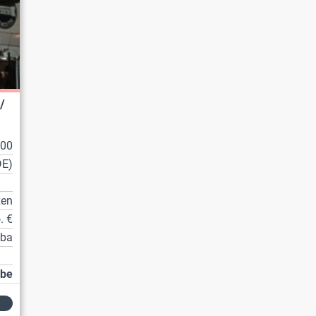
/
100
DE)
zen
. €
tba
abe