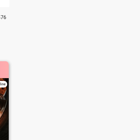
476
line