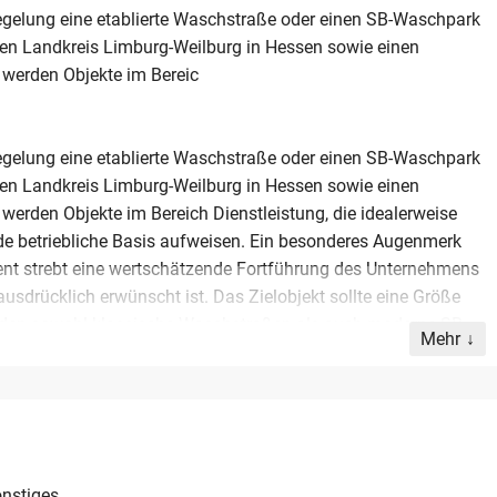
regelung eine etablierte Waschstraße oder einen SB-Waschpark
den Landkreis Limburg-Weilburg in Hessen sowie einen
 werden Objekte im Bereic
regelung eine etablierte Waschstraße oder einen SB-Waschpark
den Landkreis Limburg-Weilburg in Hessen sowie einen
werden Objekte im Bereich Dienstleistung, die idealerweise
de betriebliche Basis aufweisen. Ein besonderes Augenmerk
ssent strebt eine wertschätzende Fortführung des Unternehmens
sdrücklich erwünscht ist. Das Zielobjekt sollte eine Größe
werden sowohl klassische Waschstraßen als auch moderne SB-
Mehr
tigen Motiven zur Veräußerung stehen. Diskretion und eine
werden zugesichert, um den Übergang für den Verkäufer und
n. Anbieter aus der Region Hessen sind eingeladen, dieses
n.
nstiges