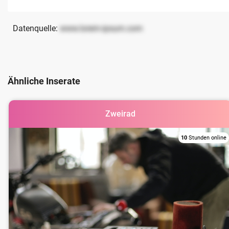
Datenquelle:
www.lorem-ipsum.com
Ähnliche Inserate
Zweirad
10
Stunden online