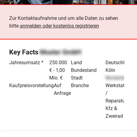
Zur Kontaktaufnahme und um alle Daten zu sehen
bitte
anmelden oder kostenlos registrieren
Key Facts
Muster GmbH
Jahresumsatz *
250.000
Land
Deutschland
€ - 1,00
Bundesland
Köln
Mio. €
Stadt
Musterstadt
Kaufpreisvorstellung
Auf
Branche
Werkstatt
Anfrage
/
Reparatur
Kfz &
Zweirad