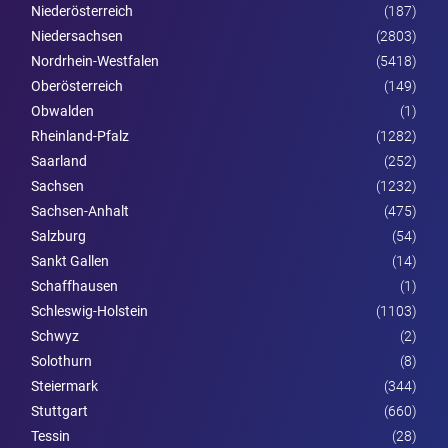
Nieder­österreich
(187)
Niedersachsen
(2803)
Nordrhein-Westfalen
(5418)
Ober­österreich
(149)
Obwalden
(1)
Rheinland-Pfalz
(1282)
Saarland
(252)
Sachsen
(1232)
Sachsen-Anhalt
(475)
Salzburg
(54)
Sankt Gallen
(14)
Schaffhausen
(1)
Schleswig-Holstein
(1103)
Schwyz
(2)
Solothurn
(8)
Steier­mark
(344)
Stuttgart
(660)
Tessin
(28)