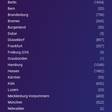
Berlin
(1654)
Bern
(20)
Brandenburg
(759)
Bremen
(265)
Burgen­land
(30)
Dubai
(3)
Düsseldorf
(897)
Frankfurt
(357)
Freiburg (CH)
(3)
Graubünden
(1)
Hamburg
(1049)
Hessen
(1962)
Kärnten
(55)
Köln
(632)
Luzern
(23)
Mecklenburg-Vorpommern
(403)
München
(522)
Nidwalden
(2)