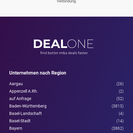
Verbindung.
Unternehmen nach Region
Aargau
(26)
Appenzell A.Rh.
(2)
auf Anfrage
(52)
Baden-Württemberg
(3815)
Basel-Landschaft
(4)
Basel-Stadt
(14)
Bayern
(3862)