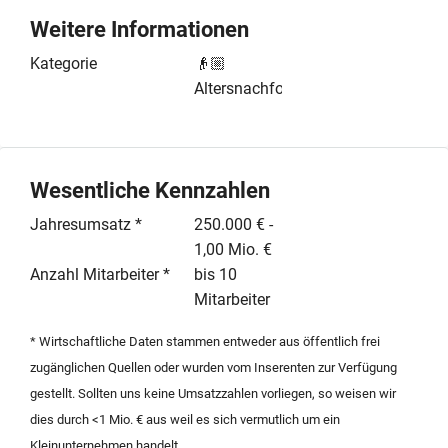
ausgestattet ist. Die Betriebsstätte umfasst eine
Weitere Informationen
energetisch modernisierte Arbeitshalle mit
Verwaltungsbereich, Sozialräumen und zahlreichen
Kategorie
👴🏼
Parkplätzen. Ein Teil der Fläche ist derzeit an einen
Altersnachfolge
Mechatronik-Betrieb untervermietet, was die
Mietbelastung reduziert und Synergien ermöglicht. Die
technische Ausstattung befindet sich auf einem
hervorragenden Stand, inklusive neuer Epoxidharz-
Wesentliche Kennzahlen
Böden und moderner Hebebühnen. Im Kaufpreis sind
Jahresumsatz *
250.000 € -
zudem zwei neuwertige Betriebsfahrzeuge enthalten.
1,00 Mio. €
Dieses Angebot bietet eine ideale Gelegenheit für
Anzahl Mitarbeiter *
bis 10
Fachkräfte oder Investoren, die ein rentables
Mitarbeiter
Unternehmen kaufen möchten. Der bisherige Inhaber
sichert eine umfassende Einarbeitung zu, um eine
* Wirtschaftliche Daten stammen entweder aus öffentlich frei
reibungslose Nachfolge in Nordrhein-Westfalen zu
zugänglichen Quellen oder wurden vom Inserenten zur Verfügung
gewährleisten.
gestellt. Sollten uns keine Umsatzzahlen vorliegen, so weisen wir
dies durch <1 Mio. € aus weil es sich vermutlich um ein
Kleinunternehmen handelt.