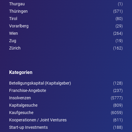
Thurgau
(1)
Thüringen
(571)
Tirol
(80)
Vorarl­berg
(29)
Wien
(264)
Zug
(19)
Zürich
(162)
Kategorien
Beteiligungskapital (Kapitalgeber)
(128)
Franchise-Angebote
(237)
Insolvenzen
(5777)
Kapitalgesuche
(809)
Kaufgesuche
(6059)
Kooperationen / Joint Ventures
(611)
Start-up Investments
(188)