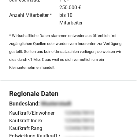
expandierende Fachkräfte im Bereich Freizeit und
250.000 €
Wellness, die von einem schlüsselfertigen Konzept in
Anzahl Mitarbeiter *
bis 10
einer kaufkräftigen Grenzregion profitieren möchten.
Mitarbeiter
* Wirtschaftliche Daten stammen entweder aus öffentlich frei
zugänglichen Quellen oder wurden vom Inserenten zur Verfügung
gestellt. Sollten uns keine Umsatzzahlen vorliegen, so weisen wir
dies durch <1 Mio. € aus weil es sich vermutlich um ein
Kleinunternehmen handelt.
Regionale Daten
Bundesland:
Musterstadt
Kaufkraft/Einwohner
12345678910
Kaufkraft Index
12345678910
Kaufkraft Rang
12345678910
Entwicklung Kaufkraft /