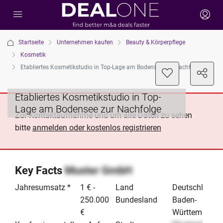
Startseite
Unternehmen kaufen
Beauty & Körperpflege
Kosmetik
Etabliertes Kosmetikstudio in Top-Lage am Bodensee zur Nachfolge
Etabliertes Kosmetikstudio in Top-
Lage am Bodensee zur Nachfolge
Zur Kontaktaufnahme und um alle Daten zu sehen
bitte
anmelden oder kostenlos registrieren
Key Facts
Muster GmbH
Jahresumsatz *
1 € -
Land
Deutschland
250.000
Bundesland
Baden-
€
Württemberg