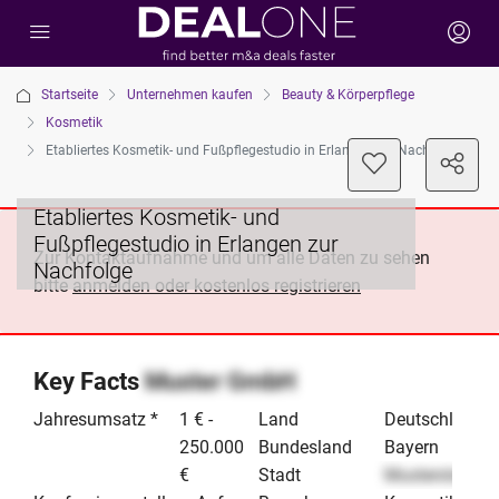
Startseite
Unternehmen kaufen
Beauty & Körperpflege
Kosmetik
Etabliertes Kosmetik- und Fußpflegestudio in Erlangen zur Nachfolge
Etabliertes Kosmetik- und
Fußpflegestudio in Erlangen zur
Zur Kontaktaufnahme und um alle Daten zu sehen
Nachfolge
bitte
anmelden oder kostenlos registrieren
Key Facts
Muster GmbH
Jahresumsatz *
1 € -
Land
Deutschland
250.000
Bundesland
Bayern
€
Stadt
Musterstadt