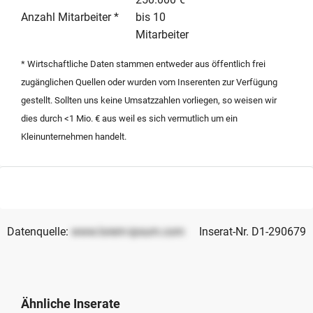
Hamburg. Die Übergabe erfolgt gegen eine faire
Anzahl Mitarbeiter *
bis 10
Ablösesumme auf Verhandlungsbasis. Weitere Details
Mitarbeiter
und Unterlagen werden nach persönlicher
Kontaktaufnahme und bei ernsthaftem Interesse zur
* Wirtschaftliche Daten stammen entweder aus öffentlich frei
Verfügung gestellt.
zugänglichen Quellen oder wurden vom Inserenten zur Verfügung
gestellt. Sollten uns keine Umsatzzahlen vorliegen, so weisen wir
dies durch <1 Mio. € aus weil es sich vermutlich um ein
Kleinunternehmen handelt.
Datenquelle:
www.lorem-ipsum.com
Inserat-Nr. D1-290679
Ähnliche Inserate