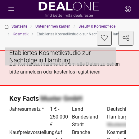
Startseite
Unternehmen kaufen
Beauty & Körperpflege
Kosmetik
Etabliertes Kosmetikstudio zur Nachfolge in Hamburg
Etabliertes Kosmetikstudio zur
Nachfolge in Hamburg
Zur Kontaktaufnahme und um alle Daten zu sehen
bitte
anmelden oder kostenlos registrieren
Key Facts
Muster GmbH
Jahresumsatz *
1 € -
Land
Deutschland
250.000
Bundesland
Hamburg
€
Stadt
Musterstadt
Kaufpreisvorstellung
Auf
Branche
Kosmetik