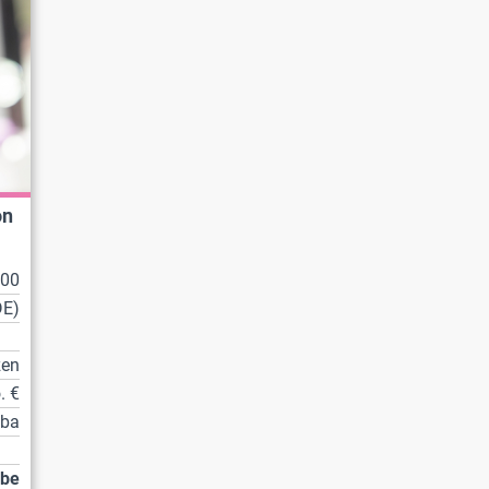
on
100
DE)
zen
. €
tba
abe