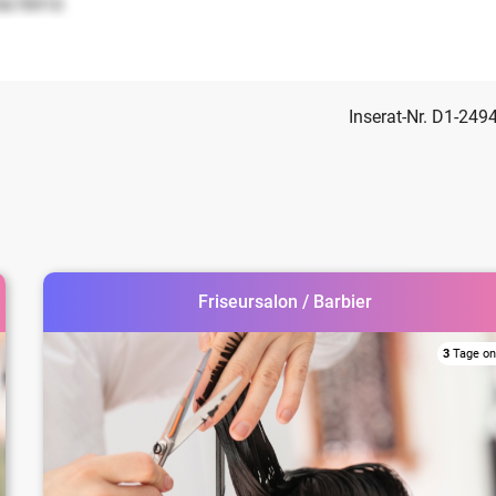
5678910
Inserat-Nr. D1-249
Friseursalon / Barbier
3
Tage on