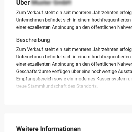
Über
Muster GmbH
Zum Verkauf steht ein seit mehreren Jahrzehnten erfolgr
Unternehmen befindet sich in einem hochfrequentierten
einer exzellenten Anbindung an den öffentlichen Nahver
Beschreibung
Zum Verkauf steht ein seit mehreren Jahrzehnten erfolgr
Unternehmen befindet sich in einem hochfrequentierten
einer exzellenten Anbindung an den öffentlichen Nahver
Geschäftsräume verfügen über eine hochwertige Ausstatt
Empfangsbereich sowie ein modernes Kassensystem umfas
treue Stammkundschaft des Standorts.
Das Team besteht aus zwei erfahrenen Mitarbeiterinnen, d
ein enges Vertrauensverhältnis zur Kundschaft verfüge
fachliches Niveau gewährleistet. Mit einem Jahresumsat
bietet dieser Handwerksbetrieb eine ideale Grundlage fü
bestehenden Portfolios. Die Übergabe erfolgt im Rahmen
Weitere Informationen