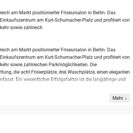
eich am Markt positionierter Friseursalon in Berlin. Das
 Einkaufszentrum am Kurt-Schumacher-Platz und profitiert von
kehr sowie zahlreich
eich am Markt positionierter Friseursalon in Berlin. Das
 Einkaufszentrum am Kurt-Schumacher-Platz und profitiert von
kehr sowie zahlreichen Parkmöglichkeiten. Die
ung, die acht Frisierplätze, drei Waschplätze, einen eleganten
st. Ein wesentlicher Erfolgsfaktor ist die langjährige und
Mehr
ie bereits seit vielen Jahren im Betrieb tätig sind und über
n. Durch regelmäßige Weiterbildungen wird ein hohes
z von bis zu 250.000 Euro und einer stabilen Kostenstruktur
r die Existenzgründung oder die Erweiterung eines
 einer geregelten Nachfolge, wobei der etablierte