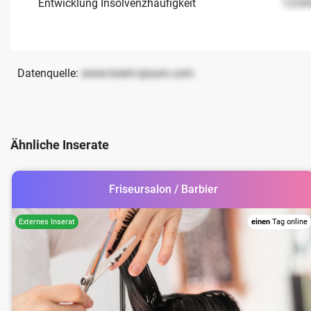
Entwicklung Insolvenzhäufigkeit
1234
Datenquelle:
www.lorem-ipsum.com
Ähnliche Inserate
Friseursalon / Barbier
einen
Tag online