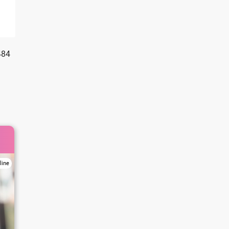
484
line