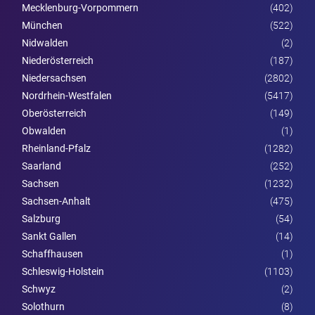
Mecklenburg-Vorpommern
(402)
München
(522)
Nidwalden
(2)
Nieder­österreich
(187)
Niedersachsen
(2802)
Nordrhein-Westfalen
(5417)
Ober­österreich
(149)
Obwalden
(1)
Rheinland-Pfalz
(1282)
Saarland
(252)
Sachsen
(1232)
Sachsen-Anhalt
(475)
Salzburg
(54)
Sankt Gallen
(14)
Schaffhausen
(1)
Schleswig-Holstein
(1103)
Schwyz
(2)
Solothurn
(8)