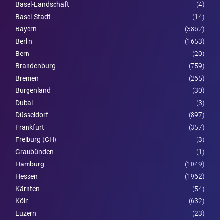
Basel-Landschaft
(4)
Basel-Stadt
(14)
Bayern
(3862)
Berlin
(1653)
Bern
(20)
Brandenburg
(759)
Bremen
(265)
Burgen­land
(30)
Dubai
(3)
Düsseldorf
(897)
Frankfurt
(357)
Freiburg (CH)
(3)
Graubünden
(1)
Hamburg
(1049)
Hessen
(1962)
Kärnten
(54)
Köln
(632)
Luzern
(23)