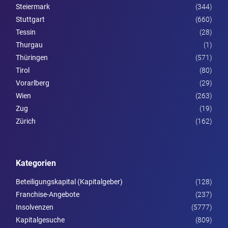
Steier­mark
(344)
Stuttgart
(660)
Tessin
(28)
Thurgau
(1)
Thüringen
(571)
Tirol
(80)
Vorarl­berg
(29)
Wien
(263)
Zug
(19)
Zürich
(162)
Kategorien
Beteiligungskapital (Kapitalgeber)
(128)
Franchise-Angebote
(237)
Insolvenzen
(5777)
Kapitalgesuche
(809)