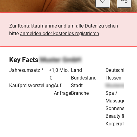
Zur Kontaktaufnahme und um alle Daten zu sehen
bitte
anmelden oder kostenlos registrieren
Key Facts
Muster GmbH
Jahresumsatz *
<1,0 Mio.
Land
Deutschland
€
Bundesland
Hessen
Kaufpreisvorstellung
Auf
Stadt
Musterstadt
Anfrage
Branche
Spa /
Massage /
Sonnenstudio
Beauty &
Körperpflege