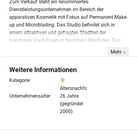
Zum Verkauf steht ein renommiertes
Dienstleistungsunternehmen im Bereich der
apparativen Kosmetik mit Fokus auf Permanent Make-
up und Microblading. Das Studio befindet sich in
einem attraktiven und gefragten Stadtteil der
kreisfreien Stadt Essen in Nordrhein-Westfalen. Das
Unternehmen bietet eine gesicherte Existenzgrundlage
Mehr
und weist durch eine Neukundenquote von über 80
Prozent ein erhebliches Potenzial für weitere
Weitere Informationen
Umsatzsteigerungen auf. Im Rahmen der
Nachfolgeregelung können die etablierten
Kategorie
Räumlichkeiten sowie eine erfahrene Mitarbeiterin in
Altersnachfolge
Teilzeit, die für die Büro- und Terminorganisation
Unternehmensalter
26 Jahre
zuständig ist, übernommen werden. Ideale
(gegründet
Voraussetzungen für einen Erwerber sind langjährige
2000)
Erfahrungen in der Branche; alternativ bietet die
aktuelle Inhaberschaft eine kostenlose Aus- und
Weiterbildung an, um einen reibungslosen Übergang zu