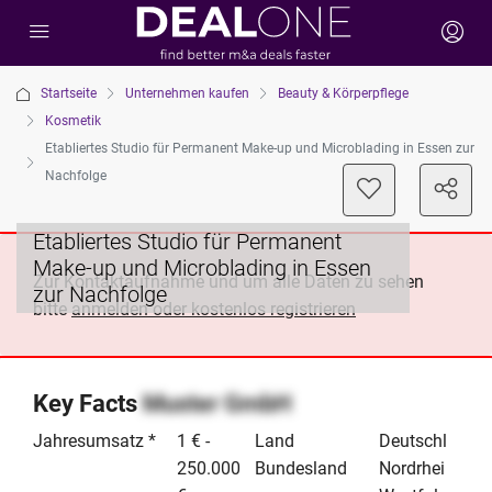
Startseite
Unternehmen kaufen
Beauty & Körperpflege
Kosmetik
Etabliertes Studio für Permanent Make-up und Microblading in Essen zur
Nachfolge
Etabliertes Studio für Permanent
Make-up und Microblading in Essen
Zur Kontaktaufnahme und um alle Daten zu sehen
zur Nachfolge
bitte
anmelden oder kostenlos registrieren
Key Facts
Muster GmbH
Jahresumsatz *
1 € -
Land
Deutschland
250.000
Bundesland
Nordrhein-