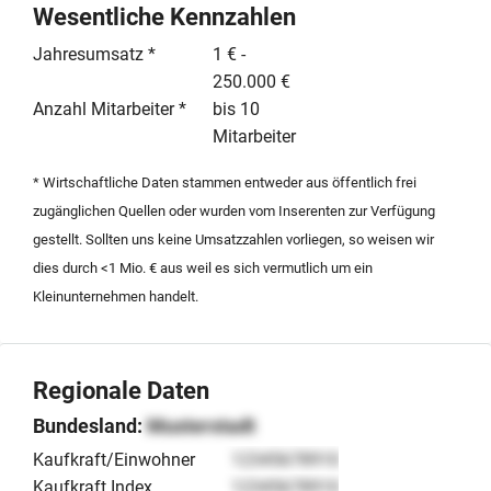
gewährleisten. Zur Unterstützung der Transaktion steht
Wesentliche Kennzahlen
eine Begleitung bei der Finanzierung, beispielsweise
Jahresumsatz *
1 € -
über Leasingmodelle, zur Verfügung. Der Betrieb
250.000 €
erwirtschaftet einen Jahresumsatz von bis zu 250.000
Anzahl Mitarbeiter *
bis 10
Euro bei einer Belegschaft von unter zehn Mitarbeitern.
Mitarbeiter
Die Übergabe erfolgt gegen eine Kaufpreisvorstellung
auf Verhandlungsbasis.
* Wirtschaftliche Daten stammen entweder aus öffentlich frei
zugänglichen Quellen oder wurden vom Inserenten zur Verfügung
gestellt. Sollten uns keine Umsatzzahlen vorliegen, so weisen wir
dies durch <1 Mio. € aus weil es sich vermutlich um ein
Kleinunternehmen handelt.
Regionale Daten
Bundesland:
Musterstadt
Kaufkraft/Einwohner
12345678910
Kaufkraft Index
12345678910