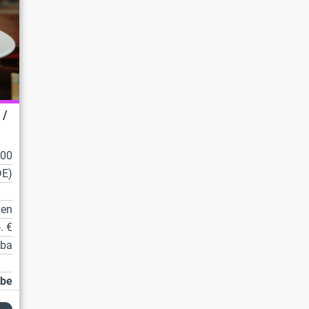
 /
100
DE)
zen
. €
tba
abe