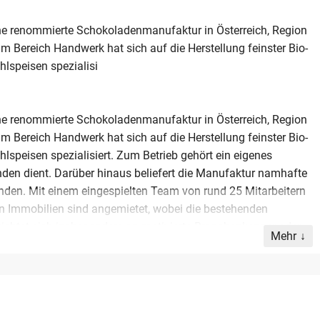
ne renommierte Schokoladenmanufaktur in Österreich, Region
m Bereich Handwerk hat sich auf die Herstellung feinster Bio-
hlspeisen spezialisi
ne renommierte Schokoladenmanufaktur in Österreich, Region
m Bereich Handwerk hat sich auf die Herstellung feinster Bio-
lspeisen spezialisiert. Zum Betrieb gehört ein eigenes
nden dient. Darüber hinaus beliefert die Manufaktur namhafte
nden. Mit einem eingespielten Team von rund 25 Mitarbeitern
zten Immobilien sind angemietet, wobei die bestehenden
chtet sich insbesondere an motivierte Branchenkenner oder
Mehr
or oder Zuckerbäcker, die ein etabliertes Unternehmen kaufen
kliche Tradition und die hohen Qualitätsstandards langfristig
f eine fundierte Existenzgrundlage in einem stabilen
ellenten Ruf in der Region.