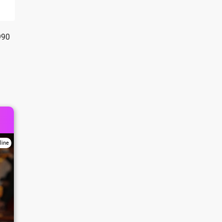
990
line