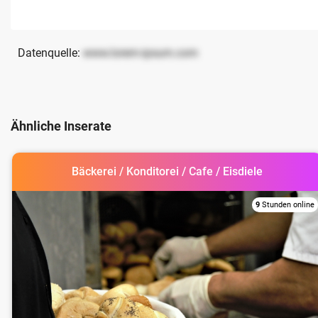
Datenquelle:
www.lorem-ipsum.com
Ähnliche Inserate
Bäckerei / Konditorei / Cafe / Eisdiele
9
Stunden online