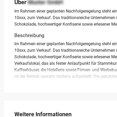
Über
Muster GmbH
Im Rahmen einer geplanten Nachfolgeregelung steht ei
10xxx, zum Verkauf. Das traditionsreiche Unternehmen i
Schokolade, hochwertiger Konfiserie sowie erlesener Me
Beschreibung
Im Rahmen einer geplanten Nachfolgeregelung steht ei
10xxx, zum Verkauf. Das traditionsreiche Unternehmen i
Schokolade, hochwertiger Konfiserie sowie erlesener Meh
Verkaufslokal, das als fester Anlaufpunkt für Stammku
Kaffeehäuser, die Hotellerie sowie Firmen- und Werbeku
ist der Betrieb operativ bestens aufgestellt. Die genut
Verträge übernommen werden können. Dieses Angebot ri
Jungunternehmer mit einer Meisterausbildung als Kondit
möchten. Die Übergabe erfolgt mit dem Ziel, die handwer
zu sichern. Interessenten bietet sich hier die Chance au
Marktumfeld mit gewachsenen Strukturen und einem exz
Weitere Informationen