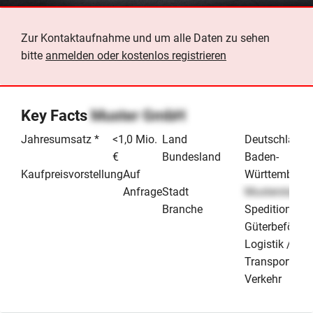
Zur Kontaktaufnahme und um alle Daten zu sehen
bitte
anmelden oder kostenlos registrieren
Key Facts
Muster GmbH
Jahresumsatz *
<1,0 Mio.
Land
Deutschland
€
Bundesland
Baden-
Kaufpreisvorstellung
Auf
Württemberg
Anfrage
Stadt
Musterstadt
Branche
Speditionen /
Güterbeförde
Logistik /
Transport &
Verkehr