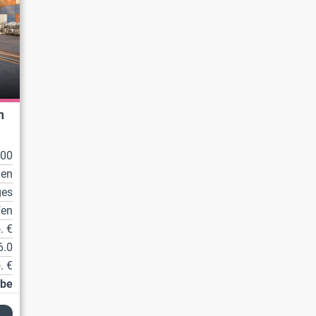
n
100
len
ges
fen
. €
6.0
. €
abe