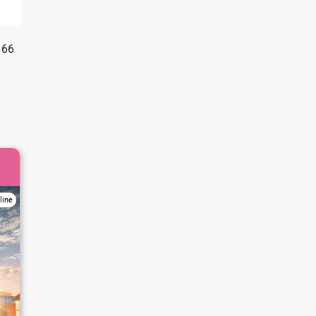
166
line