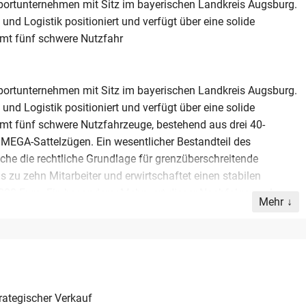
portunternehmen mit Sitz im bayerischen Landkreis Augsburg.
 und Logistik positioniert und verfügt über eine solide
mt fünf schwere Nutzfahr
portunternehmen mit Sitz im bayerischen Landkreis Augsburg.
 und Logistik positioniert und verfügt über eine solide
t fünf schwere Nutzfahrzeuge, bestehend aus drei 40-
 MEGA-Sattelzügen. Ein wesentlicher Bestandteil des
he die rechtliche Grundlage für grenzüberschreitende
s zu zehn Mitarbeiter und erwirtschaftet einen stabilen
00 Euro. Ein besonderer Mehrwert dieser Nachfolgeregelung
Mehr
este Geschäftsbeziehungen zu zwei Hauptkunden, für die
elt werden. Diese gewachsenen Strukturen bieten einem
triebs mit gesicherten Auslastungen. Die Übergabe erfolgt im
 von 120.000 Euro auf Verhandlungsbasis. Das Angebot
nder, die von einem eingespielten Fuhrpark und stabilen
möchten.
rategischer Verkauf