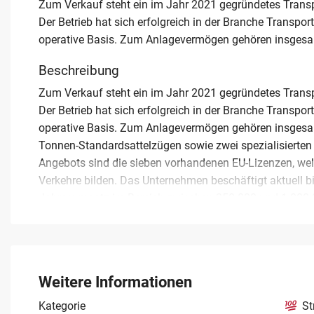
Zum Verkauf steht ein im Jahr 2021 gegründetes Trans
Der Betrieb hat sich erfolgreich in der Branche Transport
operative Basis. Zum Anlagevermögen gehören insgesa
Beschreibung
Zum Verkauf steht ein im Jahr 2021 gegründetes Trans
Der Betrieb hat sich erfolgreich in der Branche Transport
operative Basis. Zum Anlagevermögen gehören insgesam
Tonnen-Standardsattelzügen sowie zwei spezialisierten
Angebots sind die sieben vorhandenen EU-Lizenzen, welc
Verkehre bilden. Das Unternehmen beschäftigt aktuell bi
Jahresumsatz im Bereich zwischen 250.000 und 1.000.0
liegt in der bestehenden Kundenstruktur: Es bestehen f
arbeitstäglich Transportaufträge zuverlässig abgewick
Erwerber eine unmittelbare Fortführung des Geschäftsbe
Rahmen einer geplanten Nachfolge zu einem Kaufpreis
Weitere Informationen
richtet sich an strategische Investoren oder Existenzgrü
Auftragsverhältnissen in der Region Bayern profitieren 
Kategorie
St