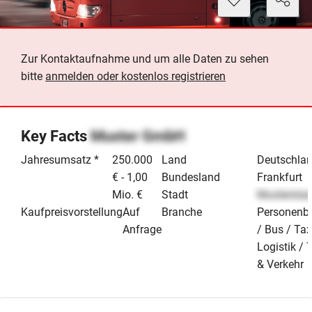
Zur Kontaktaufnahme und um alle Daten zu sehen
bitte
anmelden oder kostenlos registrieren
Key Facts
Muster GmbH
Jahresumsatz *
250.000
Land
Deutschla
€ - 1,00
Bundesland
Frankfurt
Mio. €
Stadt
Musterstad
Kaufpreisvorstellung
Auf
Branche
Personenb
Anfrage
/ Bus / Tax
Logistik / 
& Verkehr