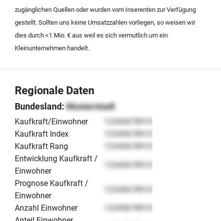
Existenzgründer, die in den Frankfurter Markt für
zugänglichen Quellen oder wurden vom Inserenten zur Verfügung
Personenbeförderung einsteigen möchten.
gestellt. Sollten uns keine Umsatzzahlen vorliegen, so weisen wir
dies durch <1 Mio. € aus weil es sich vermutlich um ein
Kleinunternehmen handelt.
Regionale Daten
Bundesland:
Musterstadt
Kaufkraft/Einwohner
12345678910
Kaufkraft Index
12345678910
Kaufkraft Rang
12345678910
Entwicklung Kaufkraft /
12345678910
Einwohner
Prognose Kaufkraft /
12345678910
Einwohner
Anzahl Einwohner
12345678910
Anteil Einwohner