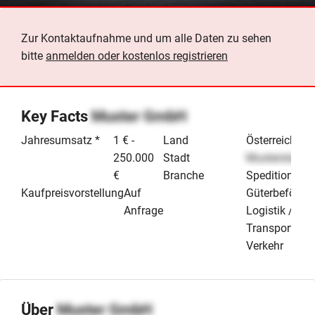
Zur Kontaktaufnahme und um alle Daten zu sehen
bitte
anmelden oder kostenlos registrieren
Key Facts
Muster GmbH
Jahresumsatz *
1 € -
Land
Österreich
250.000
Stadt
Musterstadt
€
Branche
Speditionen /
Kaufpreisvorstellung
Auf
Güterbeförde
Anfrage
Logistik /
Transport &
Verkehr
Über
Muster GmbH