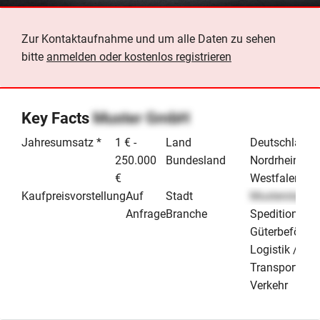
Zur Kontaktaufnahme und um alle Daten zu sehen
bitte
anmelden oder kostenlos registrieren
Key Facts
Muster GmbH
Jahresumsatz *
1 € -
Land
Deutschland
250.000
Bundesland
Nordrhein-
€
Westfalen
Kaufpreisvorstellung
Auf
Stadt
Musterstadt
Anfrage
Branche
Speditionen /
Güterbeförde
Logistik /
Transport &
Verkehr