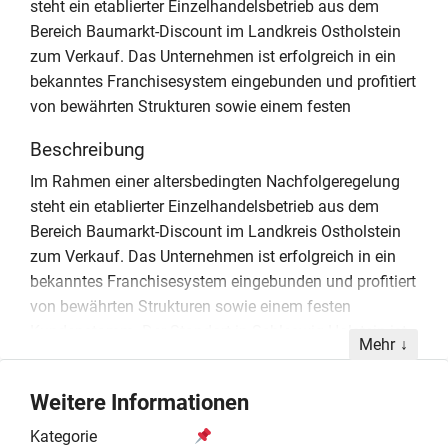
steht ein etablierter Einzelhandelsbetrieb aus dem
Bereich Baumarkt-Discount im Landkreis Ostholstein
zum Verkauf. Das Unternehmen ist erfolgreich in ein
bekanntes Franchisesystem eingebunden und profitiert
von bewährten Strukturen sowie einem festen
Beschreibung
Im Rahmen einer altersbedingten Nachfolgeregelung
steht ein etablierter Einzelhandelsbetrieb aus dem
Bereich Baumarkt-Discount im Landkreis Ostholstein
zum Verkauf. Das Unternehmen ist erfolgreich in ein
bekanntes Franchisesystem eingebunden und profitiert
von bewährten Strukturen sowie einem festen
Kundenstamm. Der Standort in Schleswig-Holstein ist
Mehr
langfristig gesichert, da ein bestehender Mietvertrag
mit einer Restlaufzeit von fünf Jahren sowie einer
Weitere Informationen
zusätzlichen Verlängerungsoption übernommen
werden kann. Das Angebot umfasst den vollständigen
Kategorie