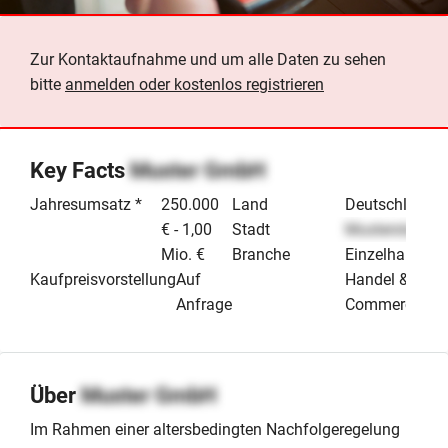
Zur Kontaktaufnahme und um alle Daten zu sehen
bitte
anmelden oder kostenlos registrieren
Key Facts
Muster GmbH
Jahresumsatz *
250.000
Land
Deutschland
€ - 1,00
Stadt
Musterstadt
Mio. €
Branche
Einzelhandel
Kaufpreisvorstellung
Auf
Handel & E-
Anfrage
Commerce
Über
Muster GmbH
Im Rahmen einer altersbedingten Nachfolgeregelung