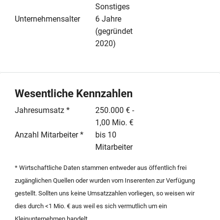
Warenbestand, das betriebliche Inventar sowie die
Sonstiges
gewachsenen Kundenbeziehungen. Die Übernahme
Unternehmensalter
6 Jahre
des Personals erfolgt im Einklang mit den gesetzlichen
(gegründet
Bestimmungen zum Betriebsübergang. Mit einem
2020)
Jahresumsatz zwischen 250.000 und 1.000.000 Euro
sowie einem Team von bis zu zehn Mitarbeitern bietet
dieses Objekt eine solide Basis für Existenzgründer
oder strategische Investoren, die im regionalen Handel
Wesentliche Kennzahlen
expandieren möchten. Der Kaufpreis für das
Jahresumsatz *
250.000 € -
schlüsselfertige Konzept beträgt 300.000 Euro.
1,00 Mio. €
Interessenten finden hier eine strukturierte
Anzahl Mitarbeiter *
bis 10
Übergabesituation in einer attraktiven Tourismus- und
Mitarbeiter
Wirtschaftsregion vor, die eine sofortige Fortführung
des operativen Geschäftsbetriebs ermöglicht.
* Wirtschaftliche Daten stammen entweder aus öffentlich frei
zugänglichen Quellen oder wurden vom Inserenten zur Verfügung
gestellt. Sollten uns keine Umsatzzahlen vorliegen, so weisen wir
dies durch <1 Mio. € aus weil es sich vermutlich um ein
Kleinunternehmen handelt.