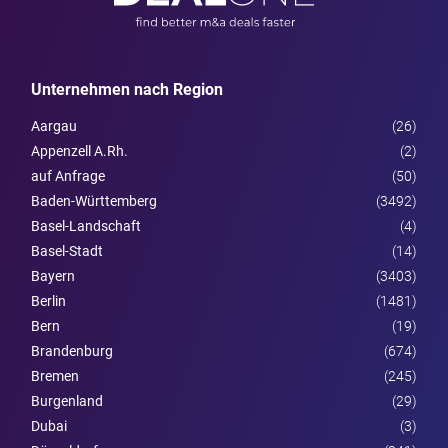
Unternehmen nach Region
Aargau
(26)
Appenzell A.Rh.
(2)
auf Anfrage
(50)
Baden-Württemberg
(3492)
Basel-Landschaft
(4)
Basel-Stadt
(14)
Bayern
(3403)
Berlin
(1481)
Bern
(19)
Brandenburg
(674)
Bremen
(245)
Burgen­land
(29)
Dubai
(3)