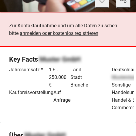
Zur Kontaktaufnahme und um alle Daten zu sehen
bitte
anmelden oder kostenlos registrieren
Key Facts
Muster GmbH
Jahresumsatz *
1 € -
Land
Deutschla
250.000
Stadt
Musterstad
€
Branche
Sonstige
Kaufpreisvorstellung
Auf
Handelsun
Anfrage
Handel & E
Commerce
Über
Muster GmbH