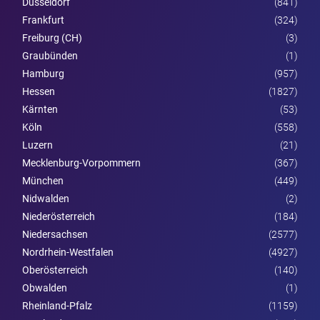
Düsseldorf
(841)
Frankfurt
(324)
Freiburg (CH)
(3)
Graubünden
(1)
Hamburg
(957)
Hessen
(1827)
Kärnten
(53)
Köln
(558)
Luzern
(21)
Mecklenburg-Vorpommern
(367)
München
(449)
Nidwalden
(2)
Nieder­österreich
(184)
Niedersachsen
(2577)
Nordrhein-Westfalen
(4927)
Ober­österreich
(140)
Obwalden
(1)
Rheinland-Pfalz
(1159)