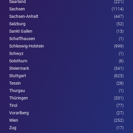
Saarland
(221)
Sachsen
(1114)
Sachsen-Anhalt
(447)
Salzburg
(52)
Sankt Gallen
(13)
Schaffhausen
(1)
Schleswig-Holstein
(999)
Schwyz
(1)
Solothurn
(6)
Steier­mark
(341)
Stuttgart
(623)
Tessin
(28)
Thurgau
(1)
Thüringen
(531)
Tirol
(77)
Vorarl­berg
(27)
Wien
(252)
Zug
(17)