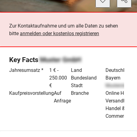
Zur Kontaktaufnahme und um alle Daten zu sehen
bitte
anmelden oder kostenlos registrieren
Key Facts
Muster GmbH
Jahresumsatz *
1 € -
Land
Deutschland
250.000
Bundesland
Bayern
€
Stadt
Musterstadt
Kaufpreisvorstellung
Auf
Branche
Online Handel
Anfrage
Versandhande
Handel & E-
Commerce