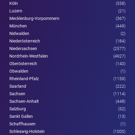
Köln
(558)
Luzern
(21)
Mecklenburg-Vorpommern
(367)
München
(449)
Nidwalden
(2)
Nieder­österreich
(184)
Niedersachsen
(2577)
Nordrhein-Westfalen
(4927)
Ober­österreich
(140)
Obwalden
(1)
Rheinland-Pfalz
(1159)
Saarland
(222)
Sachsen
(1114)
Sachsen-Anhalt
(448)
Salzburg
(52)
Sankt Gallen
(13)
Schaffhausen
(1)
Schleswig-Holstein
(1000)