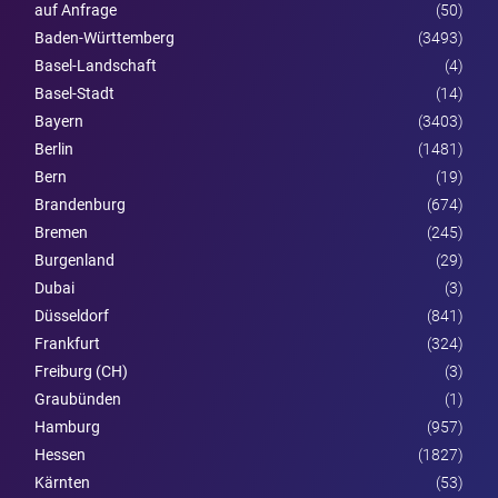
auf Anfrage
(50)
Baden-Württemberg
(3493)
Basel-Landschaft
(4)
Basel-Stadt
(14)
Bayern
(3403)
Berlin
(1481)
Bern
(19)
Brandenburg
(674)
Bremen
(245)
Burgen­land
(29)
Dubai
(3)
Düsseldorf
(841)
Frankfurt
(324)
Freiburg (CH)
(3)
Graubünden
(1)
Hamburg
(957)
Hessen
(1827)
Kärnten
(53)