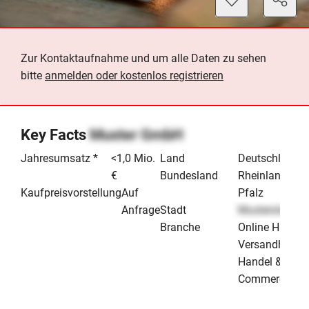
Zur Kontaktaufnahme und um alle Daten zu sehen
bitte
anmelden oder kostenlos registrieren
Key Facts
Muster GmbH
Jahresumsatz *
<1,0 Mio.
Land
Deutschland
€
Bundesland
Rheinland-
Kaufpreisvorstellung
Auf
Pfalz
Anfrage
Stadt
Musterstadt
Branche
Online Handel
Versandhande
Handel & E-
Commerce