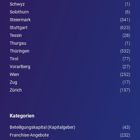
Schwyz
(1)
Solothurn
(6)
Steier­mark
(341)
Stuttgart
(623)
Tessin
(28)
Thurgau
(1)
Thüringen
(532)
Tirol
(77)
Vorarl­berg
(27)
Wien
(252)
Zug
(17)
Zürich
(157)
Kategorien
Beteiligungskapital (Kapitalgeber)
(43)
Franchise-Angebote
(232)