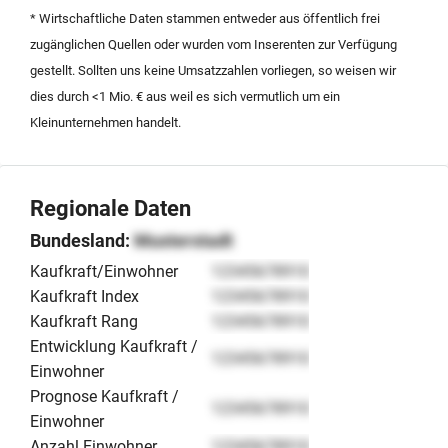
zum Kaufpreis von 1.850.000 Euro Kontakt
* Wirtschaftliche Daten stammen entweder aus öffentlich frei
aufzunehmen. Die Übergabe erfolgt nach individueller
zugänglichen Quellen oder wurden vom Inserenten zur Verfügung
Absprache.
gestellt. Sollten uns keine Umsatzzahlen vorliegen, so weisen wir
dies durch <1 Mio. € aus weil es sich vermutlich um ein
Kleinunternehmen handelt.
Regionale Daten
Bundesland:
Musterstadt
Kaufkraft/Einwohner
12345678910
Kaufkraft Index
12345678910
Kaufkraft Rang
12345678910
Entwicklung Kaufkraft /
12345678910
Einwohner
Prognose Kaufkraft /
12345678910
Einwohner
Anzahl Einwohner
12345678910