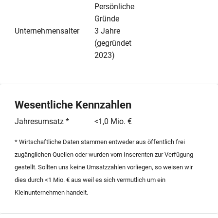
zum Zeitpunkt der Übergabe garantiert wird. Auf dem
Persönliche
Geschäftskonto befindet sich ein Guthaben von circa
Gründe
5.000 Euro, welches im Rahmen der Übernahme
Unternehmensalter
3 Jahre
übertragen wird. Dieses Angebot bietet eine ideale
(gegründet
Gelegenheit für einen schnellen Markteintritt im Raum
2023)
Nordrhein-Westfalen, ohne die üblichen Wartezeiten
einer Neugründung abwarten zu müssen. Gesucht wird
eine unkomplizierte und kurzfristige Abwicklung über
einen Notar. Der Kaufpreis versteht sich als
Wesentliche Kennzahlen
Verhandlungsbasis für die Übernahme sämtlicher
Jahresumsatz *
<1,0 Mio. €
Geschäftsanteile im aktuellen Ist-Zustand, um eine
Liquidation der sauberen Gesellschaftsstruktur zu
* Wirtschaftliche Daten stammen entweder aus öffentlich frei
vermeiden.
zugänglichen Quellen oder wurden vom Inserenten zur Verfügung
gestellt. Sollten uns keine Umsatzzahlen vorliegen, so weisen wir
dies durch <1 Mio. € aus weil es sich vermutlich um ein
Kleinunternehmen handelt.