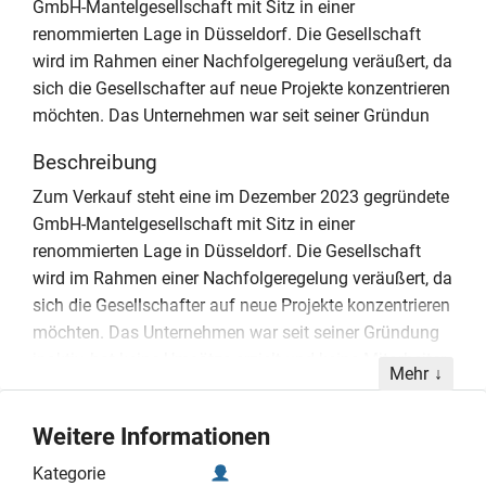
GmbH-Mantelgesellschaft mit Sitz in einer
renommierten Lage in Düsseldorf. Die Gesellschaft
wird im Rahmen einer Nachfolgeregelung veräußert, da
sich die Gesellschafter auf neue Projekte konzentrieren
möchten. Das Unternehmen war seit seiner Gründun
Beschreibung
Zum Verkauf steht eine im Dezember 2023 gegründete
GmbH-Mantelgesellschaft mit Sitz in einer
renommierten Lage in Düsseldorf. Die Gesellschaft
wird im Rahmen einer Nachfolgeregelung veräußert, da
sich die Gesellschafter auf neue Projekte konzentrieren
möchten. Das Unternehmen war seit seiner Gründung
inaktiv, hat keine Umsätze erzielt und keine Mitarbeiter
Mehr
beschäftigt. Es bestehen keinerlei Verbindlichkeiten
gegenüber Dritten. Die Buchhaltung wird derzeit durch
Weitere Informationen
eine Steuerkanzlei final aufbereitet, wobei eine
Bestätigung über die vollständige Schuldenfreiheit
Kategorie