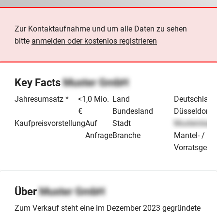
Zur Kontaktaufnahme und um alle Daten zu sehen
bitte
anmelden oder kostenlos registrieren
Key Facts
Muster GmbH
Jahresumsatz *
<1,0 Mio.
Land
Deutschland
€
Bundesland
Düsseldorf
Kaufpreisvorstellung
Auf
Stadt
Musterstadt
Anfrage
Branche
Mantel- /
Vorratsgesel
Über
Muster GmbH
Zum Verkauf steht eine im Dezember 2023 gegründete