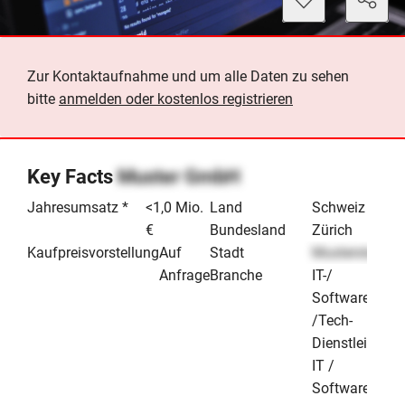
Zur Kontaktaufnahme und um alle Daten zu sehen
bitte
anmelden oder kostenlos registrieren
Key Facts
Muster GmbH
Jahresumsatz *
<1,0 Mio.
Land
Schweiz
€
Bundesland
Zürich
Kaufpreisvorstellung
Auf
Stadt
Musterstadt
Anfrage
Branche
IT-/
Software-
/Tech-
Dienstleister
IT /
Software &