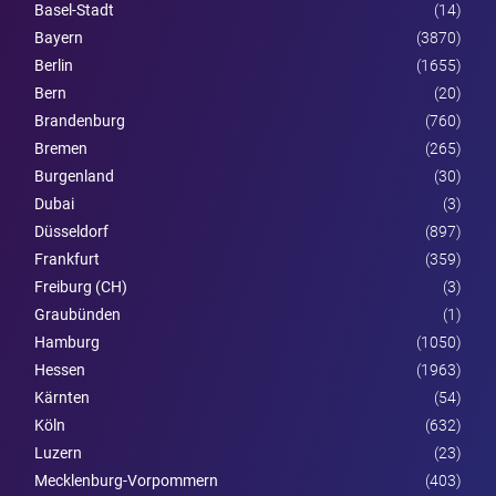
Basel-Stadt
(14)
Bayern
(3870)
Berlin
(1655)
Bern
(20)
Brandenburg
(760)
Bremen
(265)
Burgen­land
(30)
Dubai
(3)
Düsseldorf
(897)
Frankfurt
(359)
Freiburg (CH)
(3)
Graubünden
(1)
Hamburg
(1050)
Hessen
(1963)
Kärnten
(54)
Köln
(632)
Luzern
(23)
Mecklenburg-Vorpommern
(403)