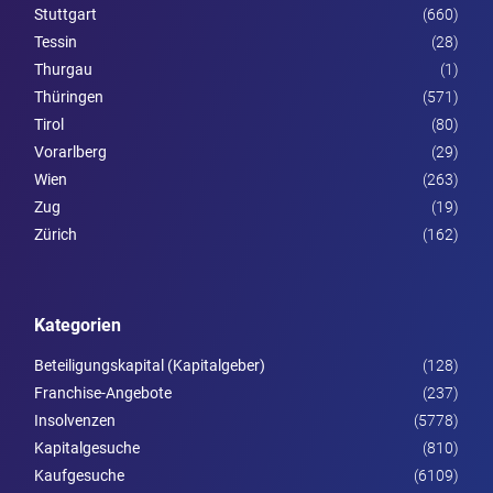
Stuttgart
(660)
Tessin
(28)
Thurgau
(1)
Thüringen
(571)
Tirol
(80)
Vorarl­berg
(29)
Wien
(263)
Zug
(19)
Zürich
(162)
Kategorien
Beteiligungskapital (Kapitalgeber)
(128)
Franchise-Angebote
(237)
Insolvenzen
(5778)
Kapitalgesuche
(810)
Kaufgesuche
(6109)