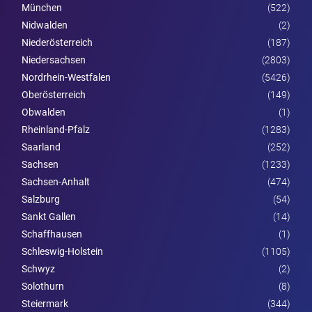
München
(522)
Nidwalden
(2)
Nieder­österreich
(187)
Niedersachsen
(2803)
Nordrhein-Westfalen
(5426)
Ober­österreich
(149)
Obwalden
(1)
Rheinland-Pfalz
(1283)
Saarland
(252)
Sachsen
(1233)
Sachsen-Anhalt
(474)
Salzburg
(54)
Sankt Gallen
(14)
Schaffhausen
(1)
Schleswig-Holstein
(1105)
Schwyz
(2)
Solothurn
(8)
Steier­mark
(344)