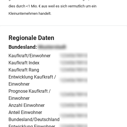
erbeten. Die Transaktion soll sich in einem preislichen
dies durch <1 Mio. € aus weil es sich vermutlich um ein
Rahmen von circa 25.000 Euro bewegen, wobei die
Kleinunternehmen handelt.
rechtliche Form der AG als Voraussetzung für die
Übernahme gilt.
Regionale Daten
Bundesland:
Musterstadt
Kaufkraft/Einwohner
12345678910
Kaufkraft Index
12345678910
Kaufkraft Rang
12345678910
Entwicklung Kaufkraft /
12345678910
Einwohner
Prognose Kaufkraft /
12345678910
Einwohner
Anzahl Einwohner
12345678910
Anteil Einwohner
12345678910
Bundesland/Deutschland
Entwicklung Einwohner
12345678910