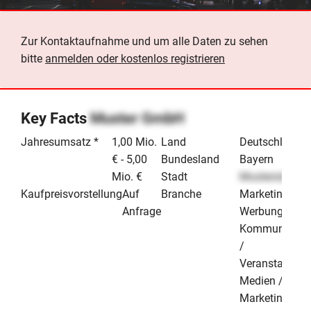
Zur Kontaktaufnahme und um alle Daten zu sehen
bitte
anmelden oder kostenlos registrieren
Key Facts
Muster GmbH
Jahresumsatz *
1,00 Mio.
Land
Deutschland
€ - 5,00
Bundesland
Bayern
Mio. €
Stadt
Musterstadt
Kaufpreisvorstellung
Auf
Branche
Marketing /
Anfrage
Werbung /
Kommunikati
/
Veranstaltung
Medien /
Marketing &