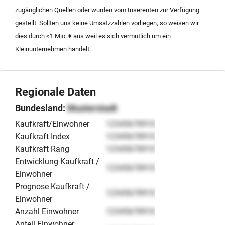
Nachfolgeregelung bietet eine attraktive Opportunität
zugänglichen Quellen oder wurden vom Inserenten zur Verfügung
für strategische Investoren oder Branchenexperten, die
gestellt. Sollten uns keine Umsatzzahlen vorliegen, so weisen wir
eine etablierte Agenturstruktur mit tiefgreifender
dies durch <1 Mio. € aus weil es sich vermutlich um ein
Expertise in der Kommunikationsentwicklung im
Kleinunternehmen handelt.
bayerischen Raum übernehmen möchten.
Regionale Daten
Bundesland:
Musterstadt
Kaufkraft/Einwohner
12345678910
Kaufkraft Index
12345678910
Kaufkraft Rang
12345678910
Entwicklung Kaufkraft /
12345678910
Einwohner
Prognose Kaufkraft /
12345678910
Einwohner
Anzahl Einwohner
12345678910
Anteil Einwohner