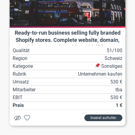
Ready-to-run business selling fully branded
Shopify stores. Complete website, domain,
brand assets and established fulfillment
Qualität
51/100
workflow included.
Region
Schweiz
Kategorie
Sonstiges
Rubrik
Unternehmen kaufen
Umsatz
530 €
Mitarbeiter
tba
EBIT
530 €
Preis
1 €
Inserat aufrufen