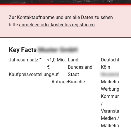
Zur Kontaktaufnahme und um alle Daten zu sehen
bitte
anmelden oder kostenlos registrieren
Key Facts
Muster GmbH
Jahresumsatz *
<1,0 Mio.
Land
Deutschland
€
Bundesland
Köln
Kaufpreisvorstellung
Auf
Stadt
Musterstadt
Anfrage
Branche
Marketing /
Werbung /
Kommunikati
/
Veranstaltung
Medien /
Marketing &