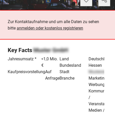
Zur Kontaktaufnahme und um alle Daten zu sehen
bitte
anmelden oder kostenlos registrieren
Key Facts
Muster GmbH
Jahresumsatz *
<1,0 Mio.
Land
Deutschland
€
Bundesland
Hessen
Kaufpreisvorstellung
Auf
Stadt
Musterstadt
Anfrage
Branche
Marketing /
Werbung /
Kommunikati
/
Veranstaltung
Medien /