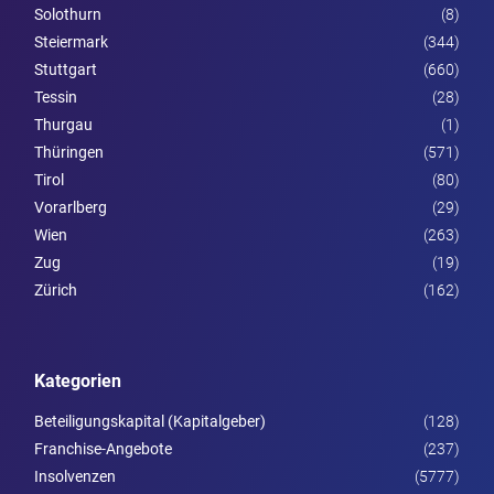
Solothurn
(8)
Steier­mark
(344)
Stuttgart
(660)
Tessin
(28)
Thurgau
(1)
Thüringen
(571)
Tirol
(80)
Vorarl­berg
(29)
Wien
(263)
Zug
(19)
Zürich
(162)
Kategorien
Beteiligungskapital (Kapitalgeber)
(128)
Franchise-Angebote
(237)
Insolvenzen
(5777)