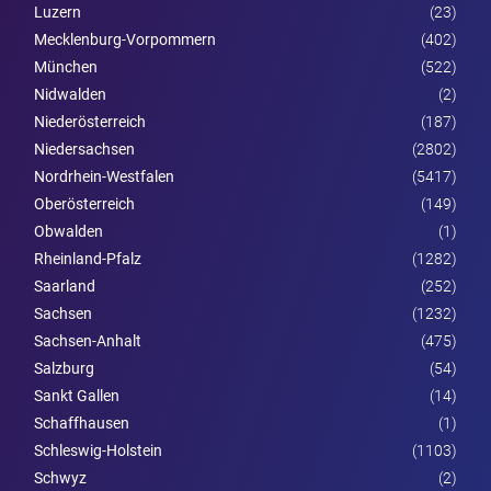
Luzern
(23)
Mecklenburg-Vorpommern
(402)
München
(522)
Nidwalden
(2)
Nieder­österreich
(187)
Niedersachsen
(2802)
Nordrhein-Westfalen
(5417)
Ober­österreich
(149)
Obwalden
(1)
Rheinland-Pfalz
(1282)
Saarland
(252)
Sachsen
(1232)
Sachsen-Anhalt
(475)
Salzburg
(54)
Sankt Gallen
(14)
Schaffhausen
(1)
Schleswig-Holstein
(1103)
Schwyz
(2)