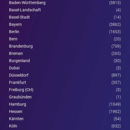
Baden-Württemberg
(3815)
Basel-Landschaft
(4)
Basel-Stadt
(14)
Bayern
(3862)
Berlin
(1653)
Bern
(20)
Brandenburg
(759)
Bremen
(265)
Burgen­land
(30)
Dubai
(3)
Düsseldorf
(897)
Frankfurt
(357)
Freiburg (CH)
(3)
Graubünden
(1)
Hamburg
(1049)
Hessen
(1962)
Kärnten
(54)
Köln
(632)