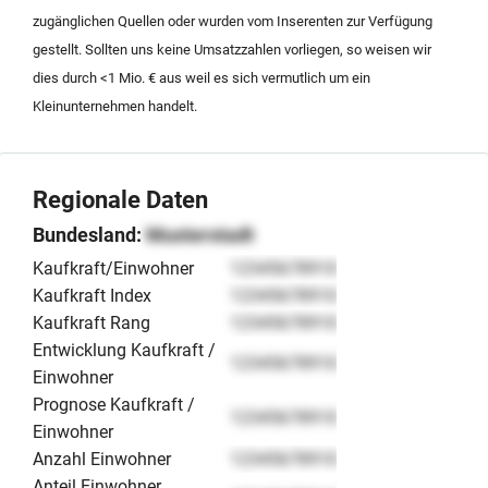
Referenzen weiter auszubauen. Die Übergabe erfolgt
zugänglichen Quellen oder wurden vom Inserenten zur Verfügung
unter professionellen Gesichtspunkten, um die
gestellt. Sollten uns keine Umsatzzahlen vorliegen, so weisen wir
Kontinuität der laufenden Projekte und
dies durch <1 Mio. € aus weil es sich vermutlich um ein
Kundenbeziehungen im Bereich der
Kleinunternehmen handelt.
Eventdienstleistungen sicherzustellen.
Regionale Daten
Bundesland:
Musterstadt
Kaufkraft/Einwohner
12345678910
Kaufkraft Index
12345678910
Kaufkraft Rang
12345678910
Entwicklung Kaufkraft /
12345678910
Einwohner
Prognose Kaufkraft /
12345678910
Einwohner
Anzahl Einwohner
12345678910
Anteil Einwohner