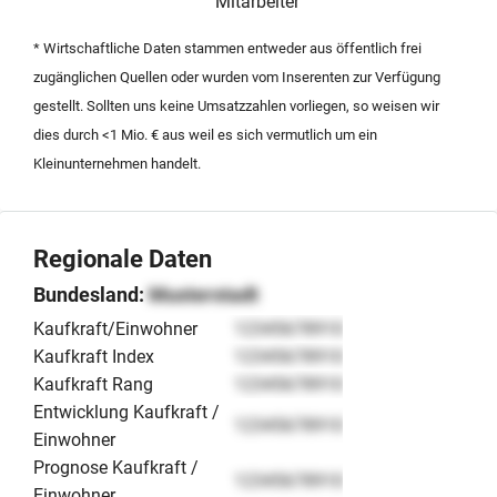
hervorragende regionale Vernetzungsmöglichkeiten im
Mitarbeiter
Bereich der Metallverarbeitung und Sicherheitstechnik.
* Wirtschaftliche Daten stammen entweder aus öffentlich frei
Interessenten finden hier ein wirtschaftlich gesundes
zugänglichen Quellen oder wurden vom Inserenten zur Verfügung
Unternehmen mit klarem Fokus auf technische
gestellt. Sollten uns keine Umsatzzahlen vorliegen, so weisen wir
Gebäudeausstattung und Sicherheitssysteme im
dies durch <1 Mio. € aus weil es sich vermutlich um ein
gewerblichen und kommunalen Sektor.
Kleinunternehmen handelt.
Regionale Daten
Bundesland:
Musterstadt
Kaufkraft/Einwohner
12345678910
Kaufkraft Index
12345678910
Kaufkraft Rang
12345678910
Entwicklung Kaufkraft /
12345678910
Einwohner
Prognose Kaufkraft /
12345678910
Einwohner