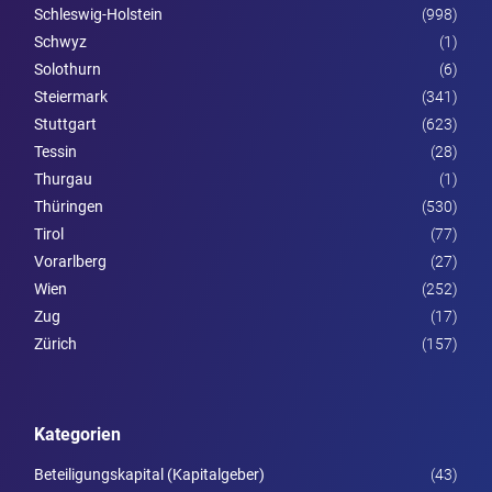
Schleswig-Holstein
(998)
Schwyz
(1)
Solothurn
(6)
Steier­mark
(341)
Stuttgart
(623)
Tessin
(28)
Thurgau
(1)
Thüringen
(530)
Tirol
(77)
Vorarl­berg
(27)
Wien
(252)
Zug
(17)
Zürich
(157)
Kategorien
Beteiligungskapital (Kapitalgeber)
(43)