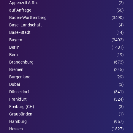
Appenzell A.Rh.
(2)
auf Anfrage
(50)
Baden-Württemberg
(3490)
Basel-Landschaft
(4)
Basel-Stadt
(14)
Bayern
(3402)
Berlin
(1481)
Bern
(19)
Brandenburg
(673)
Bremen
(245)
Burgen­land
(29)
Dubai
(3)
Düsseldorf
(841)
Frankfurt
(324)
Freiburg (CH)
(3)
Graubünden
(1)
Hamburg
(957)
Hessen
(1827)