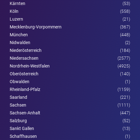
Kärnten
(53)
Köln
(558)
Luzern
(21)
Mecklenburg-Vorpommern
(367)
München
(448)
Nidwalden
(2)
Nieder­österreich
(184)
Niedersachsen
(2577)
Nordrhein-Westfalen
(4925)
Ober­österreich
(140)
Obwalden
(1)
Rheinland-Pfalz
(1159)
Saarland
(221)
Sachsen
(1111)
Sachsen-Anhalt
(447)
Salzburg
(52)
Sankt Gallen
(13)
Schaffhausen
(1)