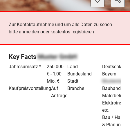
Zur Kontaktaufnahme und um alle Daten zu sehen
bitte
anmelden oder kostenlos registrieren
Key Facts
Muster GmbH
Jahresumsatz *
250.000
Land
Deutschland
€ - 1,00
Bundesland
Bayern
Mio. €
Stadt
Musterstadt
Kaufpreisvorstellung
Auf
Branche
Bauhandwerk
Anfrage
Malerbetrieb 
Elektroinstall
etc.
Bau / Handw
& Planung