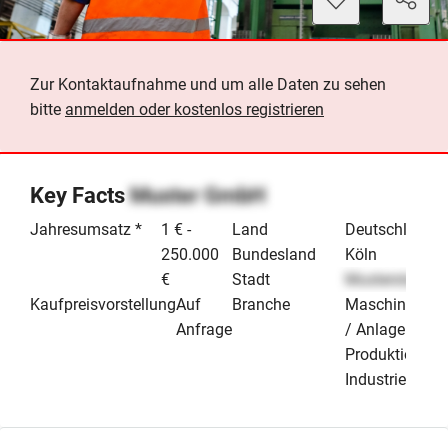
Zur Kontaktaufnahme und um alle Daten zu sehen
bitte
anmelden oder kostenlos registrieren
Key Facts
Muster GmbH
Jahresumsatz *
1 € -
Land
Deutschland
250.000
Bundesland
Köln
€
Stadt
Musterstadt
Kaufpreisvorstellung
Auf
Branche
Maschinenba
Anfrage
/ Anlagenbau
Produktion &
Industrie