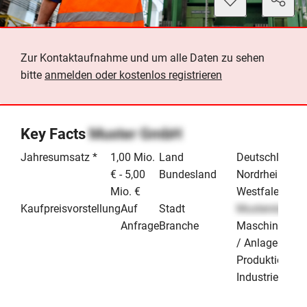
Zur Kontaktaufnahme und um alle Daten zu sehen
bitte
anmelden oder kostenlos registrieren
Key Facts
Muster GmbH
Jahresumsatz *
1,00 Mio.
Land
Deutschland
€ - 5,00
Bundesland
Nordrhein-
Mio. €
Westfalen
Kaufpreisvorstellung
Auf
Stadt
Musterstadt
Anfrage
Branche
Maschinenba
/ Anlagenbau
Produktion &
Industrie