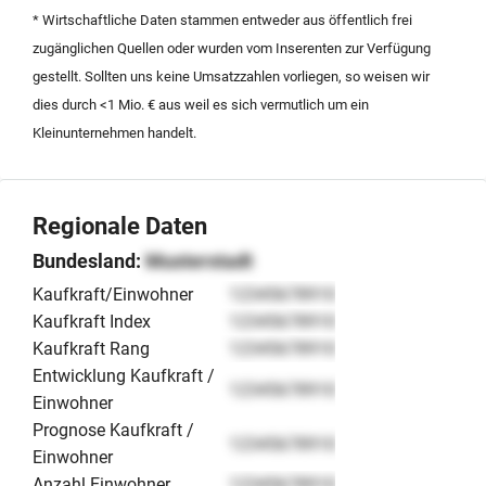
attraktive Gelegenheit für Investoren oder strategische
* Wirtschaftliche Daten stammen entweder aus öffentlich frei
Partner. Zusätzliche Potenziale ergeben sich durch den
zugänglichen Quellen oder wurden vom Inserenten zur Verfügung
Ausbau des Vertriebs und technologische
gestellt. Sollten uns keine Umsatzzahlen vorliegen, so weisen wir
Weiterentwicklungen. Diese Nachfolge sichert den
dies durch <1 Mio. € aus weil es sich vermutlich um ein
Fortbestand eines spezialisierten Industriebetriebs in
Kleinunternehmen handelt.
einer zukunftsorientierten Branche.
Regionale Daten
Bundesland:
Musterstadt
Kaufkraft/Einwohner
12345678910
Kaufkraft Index
12345678910
Kaufkraft Rang
12345678910
Entwicklung Kaufkraft /
12345678910
Einwohner
Prognose Kaufkraft /
12345678910
Einwohner
Anzahl Einwohner
12345678910