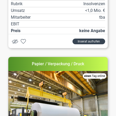
Rubrik
Insolvenzen
Umsatz
<1,0 Mio. €
Mitarbeiter
tba
EBIT
Preis
keine Angabe
Inserat aufrufen
Papier / Verpackung / Druck
einen
Tag online