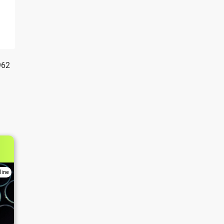
962
line