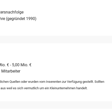
ngen sofort übernommen werden kann. Die Kombination aus
t dieses Angebot zu einer attraktiven Investitionsmöglichkeit
tersnachfolge
hre (gegründet 1990)
io. € - 5,00 Mio. €
 Mitarbeiter
lichen Quellen oder wurden vom Inserenten zur Verfügung gestellt. Sollten
 aus weil es sich vermutlich um ein Kleinunternehmen handelt.