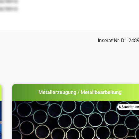
5678910
5678910
Inserat-Nr. D1-248
Metallerzeugung / Metallbearbeitung
6
Stunden on