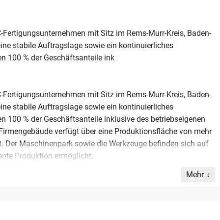
NC-Fertigungsunternehmen mit Sitz im Rems-Murr-Kreis, Baden-
ne stabile Auftragslage sowie ein kontinuierliches
 100 % der Geschäftsanteile ink
NC-Fertigungsunternehmen mit Sitz im Rems-Murr-Kreis, Baden-
ne stabile Auftragslage sowie ein kontinuierliches
100 % der Geschäftsanteile inklusive des betriebseigenen
Firmengebäude verfügt über eine Produktionsfläche von mehr
et. Der Maschinenpark sowie die Werkzeuge befinden sich auf
ente Produktion ermöglicht.
Mehr
ammbelegschaft und bedient einen breit gefächerten
en namhafte Unternehmen aus den Bereichen Automotive,
schinenbau. Diese Diversifizierung sorgt für eine krisenfeste
genheit, ein profitables Unternehmen zu kaufen, das durch seine