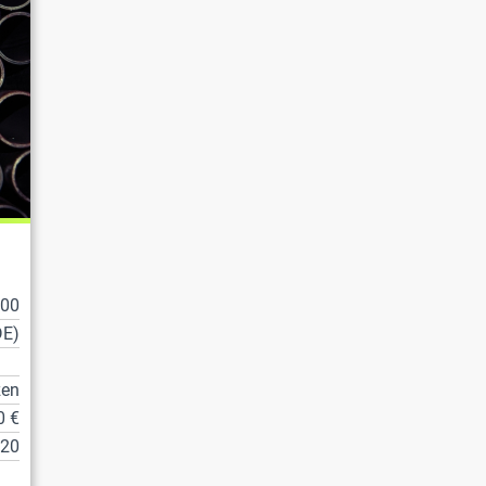
100
DE)
zen
0 €
20