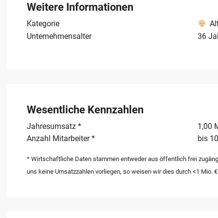
moderne Infrastruktur und gewachsene Kundenbeziehu
Weitere Informationen
technischer Exzellenz und regionaler Verwurzelung mach
Kategorie
Al
in der Industrie- und Produktionsbranche.
Unternehmensalter
36 Ja
Wesentliche Kennzahlen
Jahresumsatz *
1,00 M
Anzahl Mitarbeiter *
bis 10
* Wirtschaftliche Daten stammen entweder aus öffentlich frei zugäng
uns keine Umsatzzahlen vorliegen, so weisen wir dies durch <1 Mio. €