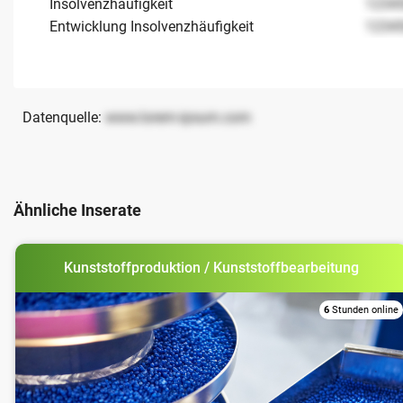
Insolvenzhäufigkeit
1234
Entwicklung Insolvenzhäufigkeit
1234
Datenquelle:
www.lorem-ipsum.com
Ähnliche Inserate
Kunststoffproduktion / Kunststoffbearbeitung
6
Stunden online