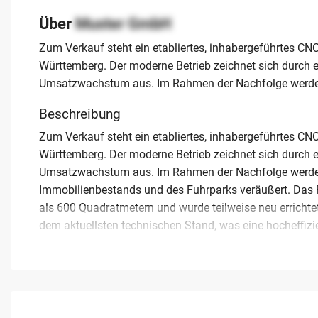
Über
Muster GmbH
Zum Verkauf steht ein etabliertes, inhabergeführtes C
Württemberg. Der moderne Betrieb zeichnet sich durch ei
Umsatzwachstum aus. Im Rahmen der Nachfolge werden
Beschreibung
Zum Verkauf steht ein etabliertes, inhabergeführtes C
Württemberg. Der moderne Betrieb zeichnet sich durch ei
Umsatzwachstum aus. Im Rahmen der Nachfolge werden 
Immobilienbestands und des Fuhrparks veräußert. Das 
als 600 Quadratmetern und wurde teilweise neu erricht
dem aktuellsten technischen Stand, was eine hocheffizi
Das Unternehmen verfügt über eine gut ausgebildete St
Kundenstamm. Zu den langjährigen Auftraggebern zähl
Antriebstechnik, Medizintechnik, Pharmaindustrie und Ma
Marktpositionierung. Interessenten bietet sich die Gele