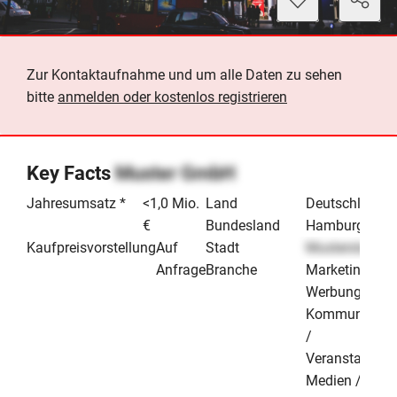
Zur Kontaktaufnahme und um alle Daten zu sehen
bitte
anmelden oder kostenlos registrieren
Key Facts
Muster GmbH
Jahresumsatz *
<1,0 Mio.
Land
Deutschland
€
Bundesland
Hamburg
Kaufpreisvorstellung
Auf
Stadt
Musterstadt
Anfrage
Branche
Marketing /
Werbung /
Kommunikati
/
Veranstaltung
Medien /