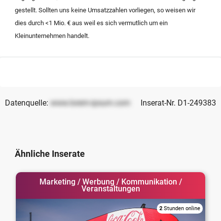
eine nachhaltige Lösung für Inhaber zu finden, die ihr
gestellt. Sollten uns keine Umsatzzahlen vorliegen, so weisen wir
Unternehmen kaufen lassen oder in eine strategische
dies durch <1 Mio. € aus weil es sich vermutlich um ein
Partnerschaft überführen möchten, um den
Kleinunternehmen handelt.
Fortbestand ihrer Kundenbeziehungen sicherzustellen.
Datenquelle:
www.lorem-ipsum.com
Inserat-Nr. D1-249383
Ähnliche Inserate
Marketing / Werbung / Kommunikation /
Veranstaltungen
2
Stunden online