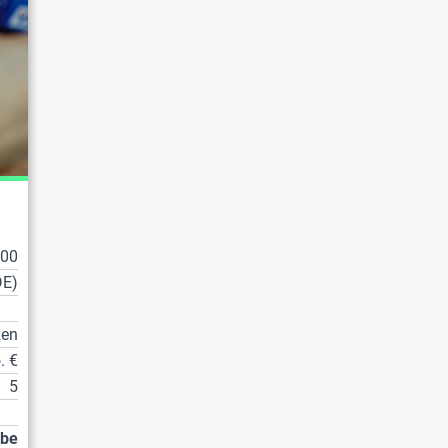
100
DE)
zen
. €
5
abe