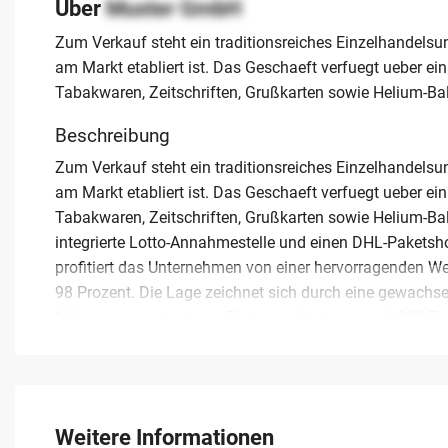
Über
Muster GmbH
Zum Verkauf steht ein traditionsreiches Einzelhandelsu
am Markt etabliert ist. Das Geschaeft verfuegt ueber ei
Tabakwaren, Zeitschriften, Grußkarten sowie Helium-Ba
Beschreibung
Zum Verkauf steht ein traditionsreiches Einzelhandelsu
am Markt etabliert ist. Das Geschaeft verfuegt ueber ei
Tabakwaren, Zeitschriften, Grußkarten sowie Helium-Ba
integrierte Lotto-Annahmestelle und einen DHL-Paketsho
profitiert das Unternehmen von einer hervorragenden 
98 Prozent. Die Lage zeichnet sich durch eine gewachse
Nahversorgern in einem Einzugsgebiet von ca. 6.000 E
zusaetzliches Potenzial fuer Neukundengewinnung. Die
Nebenraeumen, wird im Rahmen der Nachfolgeregelung m
gegenueber dem Objekt. Der Jahresumsatz liegt stabil b
geplanten Umzugs des Inhabers in ein anderes Bundeslan
Weitere Informationen
Existenzgruender oder zur Erweiterung bestehender Filia