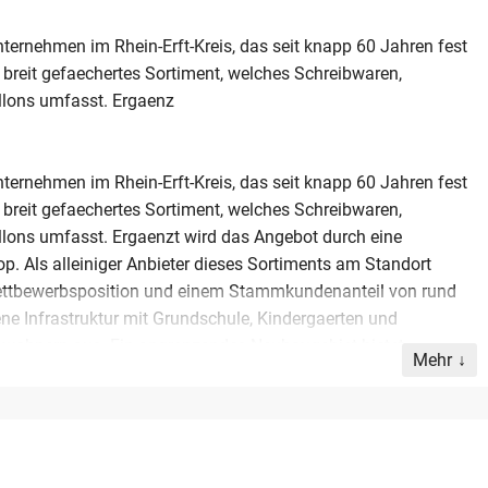
nternehmen im Rhein-Erft-Kreis, das seit knapp 60 Jahren fest
n breit gefaechertes Sortiment, welches Schreibwaren,
llons umfasst. Ergaenz
nternehmen im Rhein-Erft-Kreis, das seit knapp 60 Jahren fest
n breit gefaechertes Sortiment, welches Schreibwaren,
llons umfasst. Ergaenzt wird das Angebot durch eine
p. Als alleiniger Anbieter dieses Sortiments am Standort
Wettbewerbsposition und einem Stammkundenanteil von rund
ne Infrastruktur mit Grundschule, Kindergaerten und
inwohnern aus. Ein angrenzendes Neubaugebiet bietet
Mehr
 Immobilie, bestehend aus Verkaufsraum, Lager und
it veraeußert. Parkplaetze befinden sich unmittelbar
ei ueber 300.000 Euro. Der Verkauf erfolgt aufgrund eines
d. Es handelt sich um eine ideale Gelegenheit fuer
lnetze in Nordrhein-Westfalen.