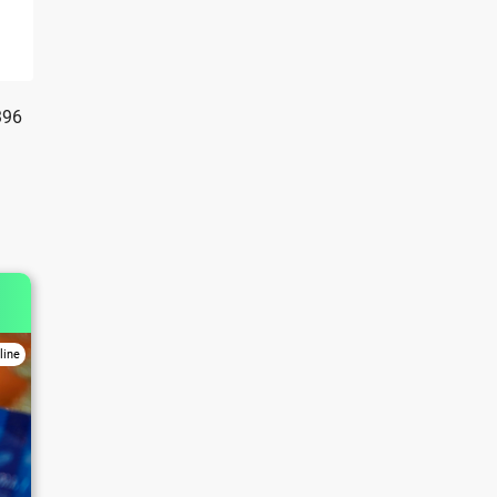
396
line