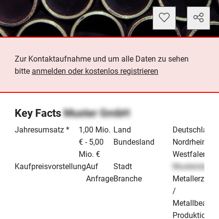
Zur Kontaktaufnahme und um alle Daten zu sehen
bitte
anmelden oder kostenlos registrieren
Key Facts
Muster GmbH
Jahresumsatz *
1,00 Mio.
Land
Deutschland
€ - 5,00
Bundesland
Nordrhein-
Mio. €
Westfalen
Kaufpreisvorstellung
Auf
Stadt
Musterstadt
Anfrage
Branche
Metallerzeug
/
Metallbearbe
Produktion &