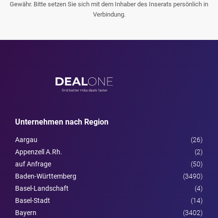
Gewähr. Bitte setzen Sie sich mit dem Inhaber des Inserats persönlich in
Verbindung.
Unternehmen nach Region
Aargau
(26)
Appenzell A.Rh.
(2)
auf Anfrage
(50)
Baden-Württemberg
(3490)
Basel-Landschaft
(4)
Basel-Stadt
(14)
Bayern
(3402)