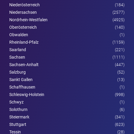
Nieder­österreich
(184)
Niedersachsen
(2577)
Nordrhein-Westfalen
(4925)
Ober­österreich
(140)
Obwalden
(1)
Rheinland-Pfalz
(1159)
Saarland
(221)
Sachsen
(1111)
Sachsen-Anhalt
(447)
Salzburg
(52)
Sankt Gallen
(13)
Schaffhausen
(1)
Schleswig-Holstein
(998)
Schwyz
(1)
Solothurn
(6)
Steier­mark
(341)
Stuttgart
(623)
Tessin
(28)