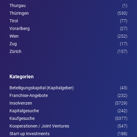
Thurgau
(1)
Thüringen
(530)
Tirol
(77)
Vorarl­berg
(27)
Wien
(252)
Zug
(17)
Zürich
(157)
Kategorien
Beteiligungskapital (Kapitalgeber)
(43)
Franchise-Angebote
(232)
Insolvenzen
(5729)
Kapitalgesuche
(242)
Kaufgesuche
(5377)
Kooperationen / Joint Ventures
(547)
Start-up Investments
(188)