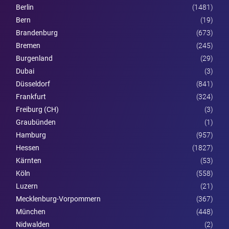
Berlin
(1481)
Bern
(19)
Brandenburg
(673)
Bremen
(245)
Burgen­land
(29)
Dubai
(3)
Düsseldorf
(841)
Frankfurt
(324)
Freiburg (CH)
(3)
Graubünden
(1)
Hamburg
(957)
Hessen
(1827)
Kärnten
(53)
Köln
(558)
Luzern
(21)
Mecklenburg-Vorpommern
(367)
München
(448)
Nidwalden
(2)