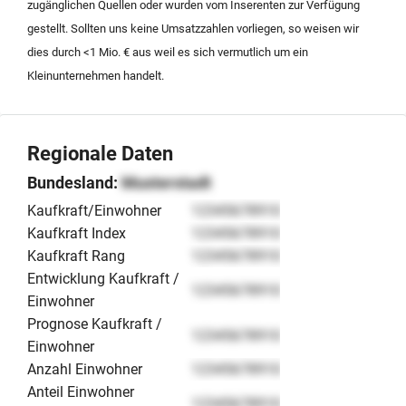
zugänglichen Quellen oder wurden vom Inserenten zur Verfügung
kann wahlweise als Share Deal oder Asset Deal
gestellt. Sollten uns keine Umsatzzahlen vorliegen, so weisen wir
strukturiert werden. Das Angebot richtet sich an
dies durch <1 Mio. € aus weil es sich vermutlich um ein
strategische Erwerber aus dem technischen Handwerk
Kleinunternehmen handelt.
oder dem Industriebau.
Regionale Daten
Bundesland:
Musterstadt
Kaufkraft/Einwohner
12345678910
Kaufkraft Index
12345678910
Kaufkraft Rang
12345678910
Entwicklung Kaufkraft /
12345678910
Einwohner
Prognose Kaufkraft /
12345678910
Einwohner
Anzahl Einwohner
12345678910
Anteil Einwohner
12345678910