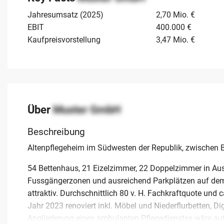
Jahresumsatz (2025)
2,70 Mio. €
EBIT
400.000 €
Kaufpreisvorstellung
3,47 Mio. €
Über
Muster GmbH
Beschreibung
Altenpflegeheim im Südwesten der Republik, zwischen B
54 Bettenhaus, 21 Eizelzimmer, 22 Doppelzimmer in Au
Fussgängerzonen und ausreichend Parkplätzen auf dem
attraktiv. Durchschnittlich 80 v. H. Fachkraftquote und c
Jahr 2023 renoviert inkl. Möbel und Niederflurbetten, D
Angliederung eines ambulanten Pflegedienstes wäre auf