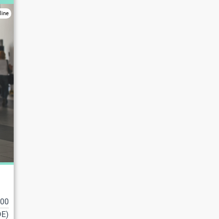
line
100
DE)