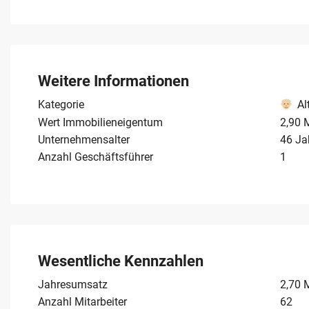
Verwaltungsräume stehen bereit inkl. 4 Garagen für die
werden gemeinsam lastenfrei veräußert.
Weitere Informationen
Kategorie
Al
Wert Immobilieneigentum
2,90 
Unternehmensalter
46 Ja
Anzahl Geschäftsführer
1
Wesentliche Kennzahlen
Jahresumsatz
2,70 
Anzahl Mitarbeiter
62