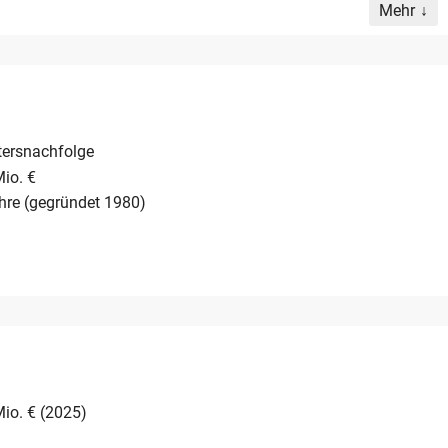
Mehr
 Fahrzeuge. Immobilie und Betriebs-GmbH sind getrennt,
tersnachfolge
Mio. €
hre (gegründet 1980)
Mio. € (2025)