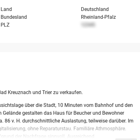
Land
Deutschland
Bundesland
Rheinland-Pfalz
PLZ
12345
ad Kreuznach und Trier zu verkaufen.
ssichtslage über die Stadt, 10 Minuten vom Bahnhof und den
 Gelände gestalten das Haus für Beucher und Bewohner
a. 86 v. H. durchschnittliche Auslastung, teilweise darüber. Im
igitalisierung, ohne Reparaturstau. Familiäre Athmosphäre.
grund der Nachfrage sinnvoll. Ausreichend