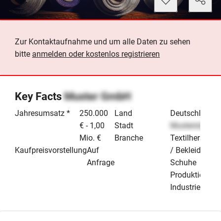
Zur Kontaktaufnahme und um alle Daten zu sehen
bitte
anmelden oder kostenlos registrieren
Key Facts
Muster GmbH
Jahresumsatz *
250.000
Land
Deutschland
€ - 1,00
Stadt
Musterstadt
Mio. €
Branche
Textilherstellu
Kaufpreisvorstellung
Auf
/ Bekleidung /
Anfrage
Schuhe
Produktion &
Industrie