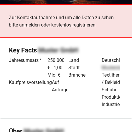
Zur Kontaktaufnahme und um alle Daten zu sehen
bitte
anmelden oder kostenlos registrieren
Key Facts
Muster GmbH
Jahresumsatz *
250.000
Land
Deutschland
€ - 1,00
Stadt
Musterstadt
Mio. €
Branche
Textilherstellu
Kaufpreisvorstellung
Auf
/ Bekleidung /
Anfrage
Schuhe
Produktion &
Industrie
Über
Muster GmbH