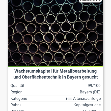
Wachstumskapital für Metallbearbeitung
und Oberflächentechnik in Bayern gesucht
Qualität
99/100
Region
Bayern (DE)
Kategorie
👴🏼 Altersnachfolge
Rubrik
Kapitalgesuche