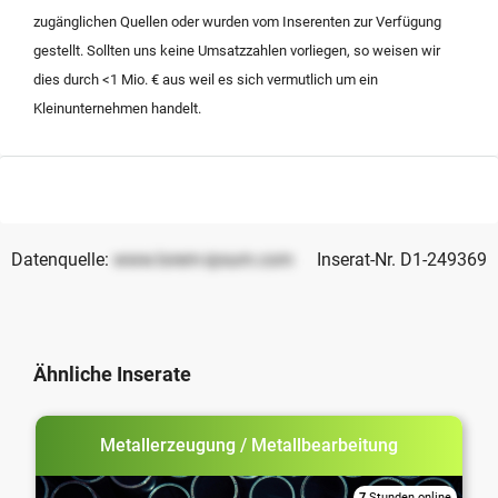
Nachfolge oder zur Expansion. Interessenten können
zugänglichen Quellen oder wurden vom Inserenten zur Verfügung
dieses vielseitige Unternehmen kaufen, um von der
gestellt. Sollten uns keine Umsatzzahlen vorliegen, so weisen wir
bestehenden Fertigungstiefe und dem gepflegten
dies durch <1 Mio. € aus weil es sich vermutlich um ein
Immobilienbestand in Grenznähe zu profitieren.
Kleinunternehmen handelt.
Datenquelle:
www.lorem-ipsum.com
Inserat-Nr. D1-249369
Ähnliche Inserate
Metallerzeugung / Metallbearbeitung
7
Stunden online