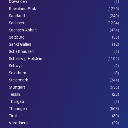
Obwalden
(1)
Rheinland-Pfalz
(1276)
Saarland
(249)
Sachsen
(1224)
Sachsen-Anhalt
(474)
Salzburg
(56)
Sankt Gallen
(12)
Schaffhausen
(1)
Schleswig-Holstein
(1102)
Schwyz
(2)
Solothurn
(8)
Steier­mark
(344)
Stuttgart
(656)
Tessin
(28)
Thurgau
(1)
Thüringen
(565)
Tirol
(80)
Vorarl­berg
(29)