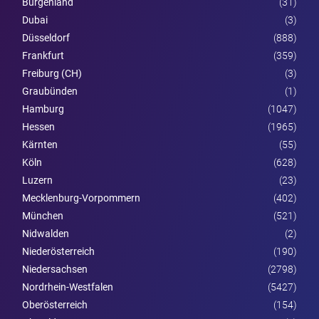
Burgen­land
(31)
Dubai
(3)
Düsseldorf
(888)
Frankfurt
(359)
Freiburg (CH)
(3)
Graubünden
(1)
Hamburg
(1047)
Hessen
(1965)
Kärnten
(55)
Köln
(628)
Luzern
(23)
Mecklenburg-Vorpommern
(402)
München
(521)
Nidwalden
(2)
Nieder­österreich
(190)
Niedersachsen
(2798)
Nordrhein-Westfalen
(5427)
Ober­österreich
(154)